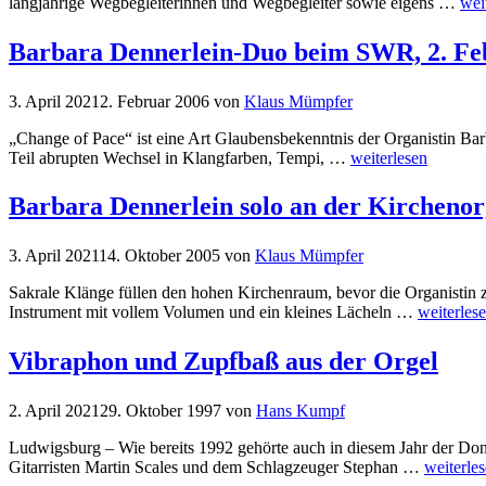
langjährige Wegbegleiterinnen und Wegbegleiter sowie eigens …
wei
Barbara Dennerlein-Duo beim SWR, 2. Fe
3. April 2021
2. Februar 2006
von
Klaus Mümpfer
„Change of Pace“ ist eine Art Glaubensbekenntnis der Organistin Ba
Teil abrupten Wechsel in Klangfarben, Tempi, …
weiterlesen
Barbara Dennerlein solo an der Kirchenor
3. April 2021
14. Oktober 2005
von
Klaus Mümpfer
Sakrale Klänge füllen den hohen Kirchenraum, bevor die Organistin 
Instrument mit vollem Volumen und ein kleines Lächeln …
weiterles
Vibraphon und Zupfbaß aus der Orgel
2. April 2021
29. Oktober 1997
von
Hans Kumpf
Ludwigsburg – Wie bereits 1992 gehörte auch in diesem Jahr der Don
Gitarristen Martin Scales und dem Schlagzeuger Stephan …
weiterle