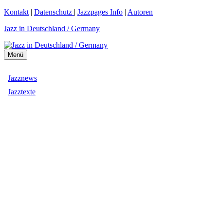
Zum
Kontakt
|
Datenschutz
|
Jazzpages Info
|
Autoren
Inhalt
Jazz in Deutschland / Germany
springen
Menü
Jazznews
Jazztexte