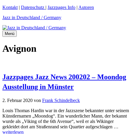
Zum
Kontakt
|
Datenschutz
|
Jazzpages Info
|
Autoren
Inhalt
Jazz in Deutschland / Germany
springen
Menü
Avignon
Jazzpages Jazz News 200202 – Moondog
Ausstellung in Münster
2. Februar 2020
von
Frank Schindelbeck
Louis Thomas Hardin war in der Jazzszene bekannter unter seinem
Künstlernamen „Moondog“. Ein wunderlicher Mann, der bekannt
wurde als „Viking of the 6th Avenue“, weil er als Wikinger
gekleidet dort am Straßenrand sein Quartier aufgeschlagen …
weiterlesen