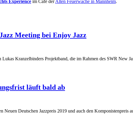
chts Experience
im Café der
Alten Feuerwache in Mannheim
.
azz Meeting bei Enjoy Jazz
Lukas Kranzelbinders Projektband, die im Rahmen des SWR New Jazz 
gsfrist läuft bald ab
n Neuen Deutschen Jazzpreis 2019 und auch den Komponistenpreis auf.