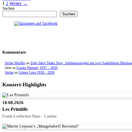
Seite
Seite
1
2
Weiter
→
Suchen
Suchen
Kommentare
Stefan Mueller
zu
Zehn Jahre Shake Stew: Jubiläumsprojekt mit zwei Saalfeldener Blaskap
chris
zu
Gunter Hampel, 1937 – 2026
Stefan
zu
Günter Lenz 1938 – 2026
Konzert-Highlights
10.08.2026
Les Primitifs
Frank-Loebsches-Haus · Landau