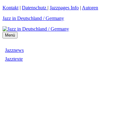
Zum
Kontakt
|
Datenschutz
|
Jazzpages Info
|
Autoren
Inhalt
Jazz in Deutschland / Germany
springen
Menü
Jazznews
Jazztexte