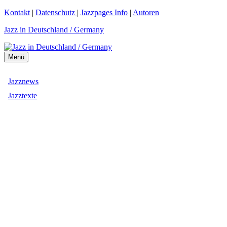
Zum
Kontakt
|
Datenschutz
|
Jazzpages Info
|
Autoren
Inhalt
Jazz in Deutschland / Germany
springen
Menü
Jazznews
Jazztexte