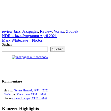
Kategorien
Schlagwörter
review
Jazz
,
Jazzpages
,
Review
,
Vortex
,
Zoubek
NDR – Jazz-Programm April 2021
Mark Whitecage – Photos
Suchen
Suchen
Kommentare
chris
zu
Gunter Hampel, 1937 – 2026
Stefan
zu
Günter Lenz 1938 – 2026
Tex
zu
Gunter Hampel, 1937 – 2026
Konzert-Highlights