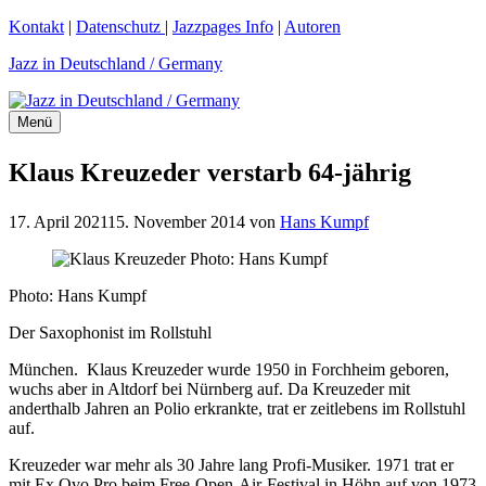
Zum
Kontakt
|
Datenschutz
|
Jazzpages Info
|
Autoren
Inhalt
Jazz in Deutschland / Germany
springen
Menü
Klaus Kreuzeder verstarb 64-jährig
17. April 2021
15. November 2014
von
Hans Kumpf
Photo: Hans Kumpf
Der Saxophonist im Rollstuhl
München. Klaus Kreuzeder wurde 1950 in Forchheim geboren,
wuchs aber in Altdorf bei Nürnberg auf. Da Kreuzeder mit
anderthalb Jahren an Polio erkrankte, trat er zeitlebens im Rollstuhl
auf.
Kreuzeder war mehr als 30 Jahre lang Profi-Musiker. 1971 trat er
mit Ex Ovo Pro beim Free-Open-Air-Festival in Höhn auf von 1973