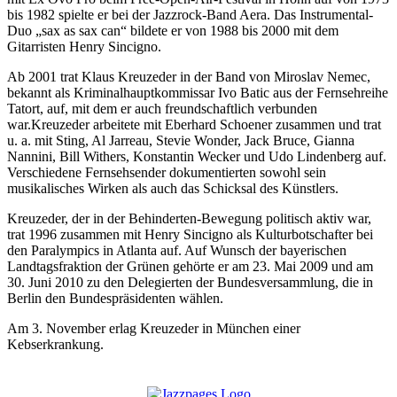
bis 1982 spielte er bei der Jazzrock-Band Aera. Das Instrumental-
Duo „sax as sax can“ bildete er von 1988 bis 2000 mit dem
Gitarristen Henry Sincigno.
Ab 2001 trat Klaus Kreuzeder in der Band von Miroslav Nemec,
bekannt als Kriminalhauptkommissar Ivo Batic aus der Fernsehreihe
Tatort, auf, mit dem er auch freundschaftlich verbunden
war.Kreuzeder arbeitete mit Eberhard Schoener zusammen und trat
u. a. mit Sting, Al Jarreau, Stevie Wonder, Jack Bruce, Gianna
Nannini, Bill Withers, Konstantin Wecker und Udo Lindenberg auf.
Verschiedene Fernsehsender dokumentierten sowohl sein
musikalisches Wirken als auch das Schicksal des Künstlers.
Kreuzeder, der in der Behinderten-Bewegung politisch aktiv war,
trat 1996 zusammen mit Henry Sincigno als Kulturbotschafter bei
den Paralympics in Atlanta auf. Auf Wunsch der bayerischen
Landtagsfraktion der Grünen gehörte er am 23. Mai 2009 und am
30. Juni 2010 zu den Delegierten der Bundesversammlung, die in
Berlin den Bundespräsidenten wählen.
Am 3. November erlag Kreuzeder in München einer
Kebserkrankung.