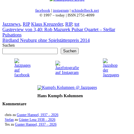
facebook
|
instagram
|
schindelbeck.net
© 1997 – today | ISSN 2751-4099
Kategorien
Schlagwörter
Jazznews
,
RIP
Klaus Kreuzeder
,
RIP
,
tot
Gastreview von 3,40: Rob Mazurek Pulsar Quartet – Stellar
Pulsations
Birdland Neuburg ohne Spielstättenpreis 2014
Suchen
Suchen
Hans Kumpfs Kolumnen
Kommentare
chris
zu
Gunter Hampel, 1937 – 2026
Stefan
zu
Günter Lenz 1938 – 2026
Tex
zu
Gunter Hampel, 1937 – 2026