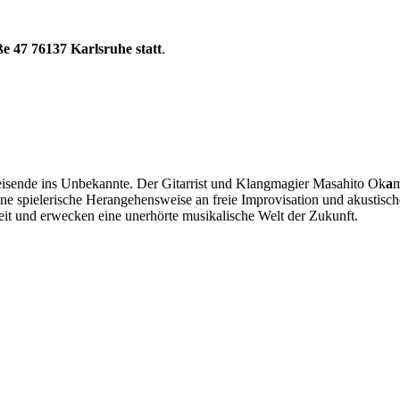
e 47 76137 Karlsruhe statt
.
de ins Unbekannte. Der Gitarrist und Klangmagier Masahito Ok
a
m
eine spielerische Herangehensweise an freie Improvisation und akustis
t und erwecken eine unerhörte musikalische Welt der Zukunft.