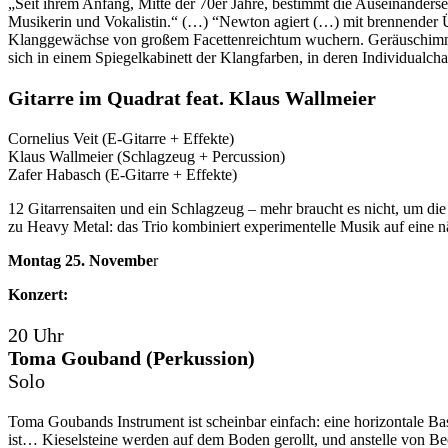
„Seit ihrem Anfang, Mitte der 70er Jahre, bestimmt die Auseinanders
Musikerin und Vokalistin.“ (…) “Newton agiert (…) mit brennender Übe
Klanggewächse von großem Facettenreichtum wuchern. Geräuschimma
sich in einem Spiegelkabinett der Klangfarben, in deren Individualch
Gitarre im Quadrat feat. Klaus Wallmeier
Cornelius Veit (E-Gitarre + Effekte)
Klaus Wallmeier (Schlagzeug + Percussion)
Zafer Habasch (E-Gitarre + Effekte)
12 Gitarrensaiten und ein Schlagzeug – mehr braucht es nicht, um 
zu Heavy Metal: das Trio kombiniert experimentelle Musik auf eine n
Montag 25. Novembe
r
Konzert:
20 Uhr
Toma Gouband (Perkussion)
Solo
Toma Goubands Instrument ist scheinbar einfach: eine horizontale 
ist… Kieselsteine werden auf dem Boden gerollt, und anstelle von B