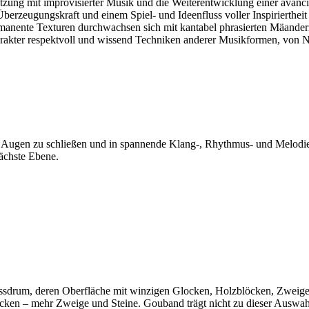
etzung mit improvisierter Musik und die Weiterentwicklung einer avanc
rzeugungskraft und einem Spiel- und Ideenfluss voller Inspiriertheit 
nente Texturen durchwachsen sich mit kantabel phrasierten Mäander
arakter respektvoll und wissend Techniken anderer Musikformen, von Neu
die Augen zu schließen und in spannende Klang-, Rhythmus- und Melod
ächste Ebene.
Bassdrum, deren Oberfläche mit winzigen Glocken, Holzblöcken, Zweige
ecken – mehr Zweige und Steine. Gouband trägt nicht zu dieser Auswa