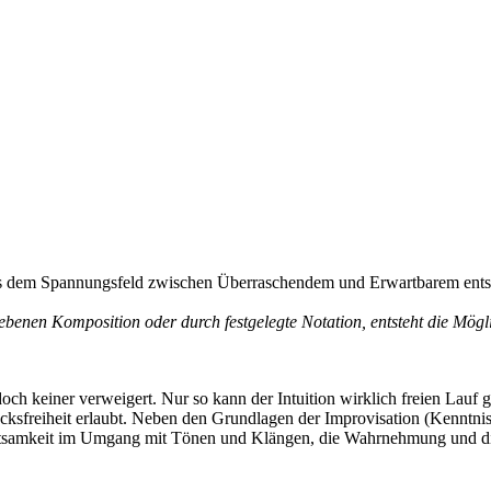
t. Aus dem Spannungsfeld zwischen Überraschendem und Erwartbarem ent
benen Komposition oder durch festgelegte Notation, entsteht die Mögli
 jedoch keiner verweigert. Nur so kann der Intuition wirklich freien La
ksfreiheit erlaubt. Neben den Grundlagen der Improvisation (Kenntni
tsamkeit im Umgang mit Tönen und Klängen, die Wahrnehmung und die In