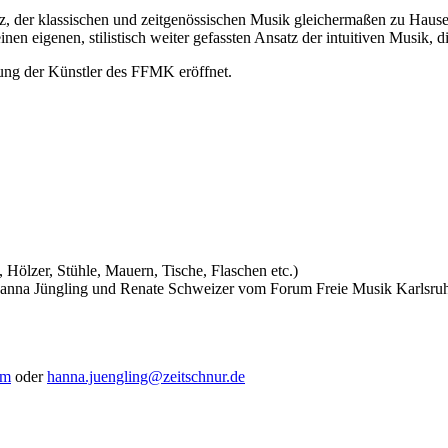
z, der klassischen und zeitgenössischen Musik gleichermaßen zu Hause.
nen eigenen, stilistisch weiter gefassten Ansatz der intuitiven Musik, d
ung der Künstler des FFMK eröffnet.
 Hölzer, Stühle, Mauern, Tische, Flaschen etc.)
Hanna Jüngling und Renate Schweizer vom Forum Freie Musik Karlsru
om
oder
hanna.juengling@zeitschnur.de