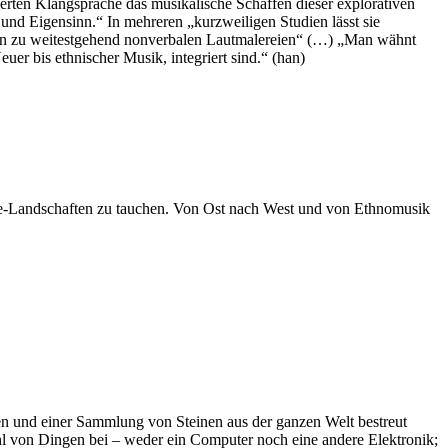
ierten Klangsprache das musikalische Schaffen dieser explorativen
und Eigensinn.“ In mehreren „kurzweiligen Studien lässt sie
n zu weitestgehend nonverbalen Lautmalereien“ (…) „Man wähnt
er bis ethnischer Musik, integriert sind.“ (han)
ie-Landschaften zu tauchen. Von Ost nach West und von Ethnomusik
n und einer Sammlung von Steinen aus der ganzen Welt bestreut
hl von Dingen bei – weder ein Computer noch eine andere Elektronik;