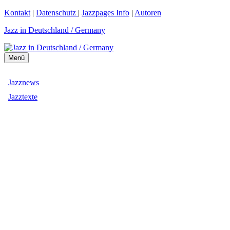
Zum
Kontakt
|
Datenschutz
|
Jazzpages Info
|
Autoren
Inhalt
Jazz in Deutschland / Germany
springen
Menü
Jazznews
Jazztexte