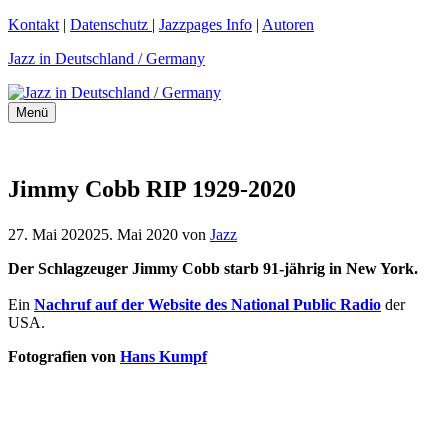
Zum
Kontakt
|
Datenschutz
|
Jazzpages Info
|
Autoren
Inhalt
Jazz in Deutschland / Germany
springen
Menü
Jimmy Cobb RIP 1929-2020
27. Mai 2020
25. Mai 2020
von
Jazz
Der Schlagzeuger Jimmy Cobb starb 91-jährig in New York.
Ein
Nachruf auf der Website des National Public Radio
der
USA.
Fotografien von
Hans Kumpf