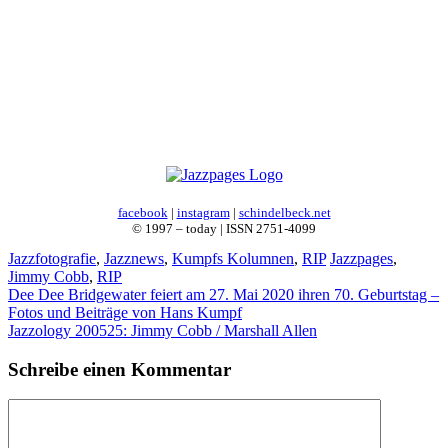
facebook
|
instagram
|
schindelbeck.net
© 1997 – today | ISSN 2751-4099
Kategorien
Schlagwörter
Jazzfotografie
,
Jazznews
,
Kumpfs Kolumnen
,
RIP
Jazzpages
,
Jimmy Cobb
,
RIP
Dee Dee Bridgewater feiert am 27. Mai 2020 ihren 70. Geburtstag –
Fotos und Beiträge von Hans Kumpf
Jazzology 200525: Jimmy Cobb / Marshall Allen
Schreibe einen Kommentar
Kommentar