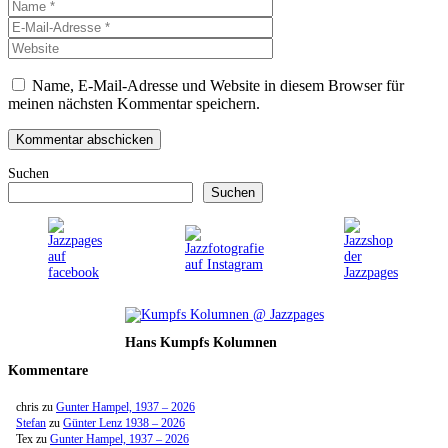
Name
E-
Mail-
Website
Adresse
Name, E-Mail-Adresse und Website in diesem Browser für
meinen nächsten Kommentar speichern.
Suchen
Suchen
Hans Kumpfs Kolumnen
Kommentare
chris
zu
Gunter Hampel, 1937 – 2026
Stefan
zu
Günter Lenz 1938 – 2026
Tex
zu
Gunter Hampel, 1937 – 2026