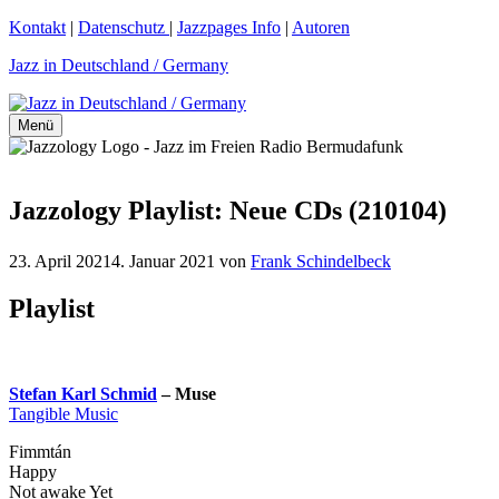
Zum
Kontakt
|
Datenschutz
|
Jazzpages Info
|
Autoren
Inhalt
Jazz in Deutschland / Germany
springen
Menü
Jazzology Playlist: Neue CDs (210104)
23. April 2021
4. Januar 2021
von
Frank Schindelbeck
Playlist
Stefan Karl Schmid
– Muse
Tangible Music
Fimmtán
Happy
Not awake Yet