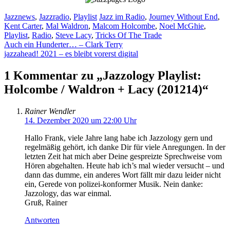
Kategorien
Schlagwörter
Jazznews
,
Jazzradio
,
Playlist
Jazz im Radio
,
Journey Without End
,
Kent Carter
,
Mal Waldron
,
Malcom Holcombe
,
Noel McGhie
,
Playlist
,
Radio
,
Steve Lacy
,
Tricks Of The Trade
Auch ein Hunderter… – Clark Terry
jazzahead! 2021 – es bleibt vorerst digital
1 Kommentar zu „Jazzology Playlist:
Holcombe / Waldron + Lacy (201214)“
Rainer Wendler
14. Dezember 2020 um 22:00 Uhr
Hallo Frank, viele Jahre lang habe ich Jazzology gern und
regelmäßig gehört, ich danke Dir für viele Anregungen. In der
letzten Zeit hat mich aber Deine gespreizte Sprechweise vom
Hören abgehalten. Heute hab ich’s mal wieder versucht – und
dann das dumme, ein anderes Wort fällt mir dazu leider nicht
ein, Gerede von polizei-konformer Musik. Nein danke:
Jazzology, das war einmal.
Gruß, Rainer
Antworten