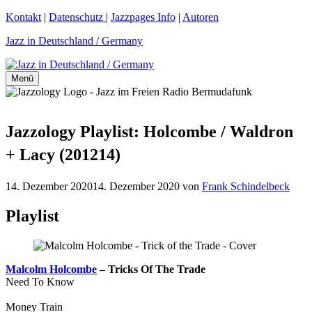
Zum
Kontakt
|
Datenschutz
|
Jazzpages Info
|
Autoren
Inhalt
Jazz in Deutschland / Germany
springen
Menü
Jazzology Playlist: Holcombe / Waldron
+ Lacy (201214)
14. Dezember 2020
14. Dezember 2020
von
Frank Schindelbeck
Playlist
Malcolm Holcombe
– Tricks Of The Trade
Need To Know
Money Train