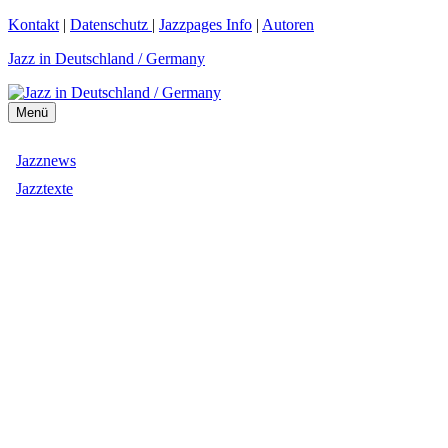
Zum
Kontakt
|
Datenschutz
|
Jazzpages Info
|
Autoren
Inhalt
Jazz in Deutschland / Germany
springen
Menü
Jazznews
Jazztexte