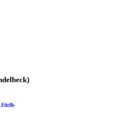
ndelbeck)
 Fürth
.