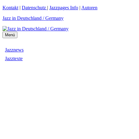
Zum
Kontakt
|
Datenschutz
|
Jazzpages Info
|
Autoren
Inhalt
Jazz in Deutschland / Germany
springen
Menü
Jazznews
Jazztexte