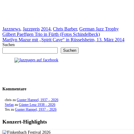
Kategorien
Schlagwörter
Jazznews
,
Jazzpreis
2014
,
Chris Barber
,
German Jazz Trophy
Gilbert Paeffgen Trio in Fürth (Fotos Schindelbeck)
Marilyn Mazur mit „Spirit Cave“ in Rüsselsheim, 13. März 2014
Suchen
Suchen
Kommentare
chris
zu
Gunter Hampel, 1937 – 2026
Stefan
zu
Günter Lenz 1938 – 2026
Tex
zu
Gunter Hampel, 1937 – 2026
Konzert-Highlights