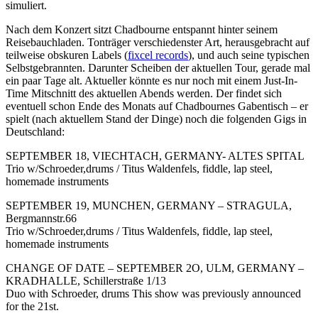
simuliert.
Nach dem Konzert sitzt Chadbourne entspannt hinter seinem
Reisebauchladen. Tonträger verschiedenster Art, herausgebracht auf
teilweise obskuren Labels (
fixcel records
), und auch seine typischen
Selbstgebrannten. Darunter Scheiben der aktuellen Tour, gerade mal
ein paar Tage alt. Aktueller könnte es nur noch mit einem Just-In-
Time Mitschnitt des aktuellen Abends werden. Der findet sich
eventuell schon Ende des Monats auf Chadbournes Gabentisch – er
spielt (nach aktuellem Stand der Dinge) noch die folgenden Gigs in
Deutschland:
SEPTEMBER 18, VIECHTACH, GERMANY- ALTES SPITAL
Trio w/Schroeder,drums / Titus Waldenfels, fiddle, lap steel,
homemade instruments
SEPTEMBER 19, MUNCHEN, GERMANY – STRAGULA,
Bergmannstr.66
Trio w/Schroeder,drums / Titus Waldenfels, fiddle, lap steel,
homemade instruments
CHANGE OF DATE – SEPTEMBER 2O, ULM, GERMANY –
KRADHALLE, Schillerstraße 1/13
Duo with Schroeder, drums This show was previously announced
for the 21st.