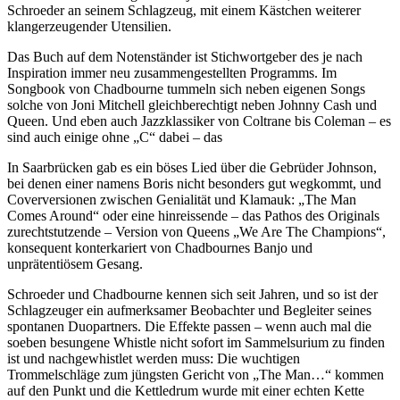
Schroeder an seinem Schlagzeug, mit einem Kästchen weiterer
klangerzeugender Utensilien.
Das Buch auf dem Notenständer ist Stichwortgeber des je nach
Inspiration immer neu zusammengestellten Programms. Im
Songbook von Chadbourne tummeln sich neben eigenen Songs
solche von Joni Mitchell gleichberechtigt neben Johnny Cash und
Queen. Und eben auch Jazzklassiker von Coltrane bis Coleman – es
sind auch einige ohne „C“ dabei – das
In Saarbrücken gab es ein böses Lied über die Gebrüder Johnson,
bei denen einer namens Boris nicht besonders gut wegkommt, und
Coverversionen zwischen Genialität und Klamauk: „The Man
Comes Around“ oder eine hinreissende – das Pathos des Originals
zurechtstutzende – Version von Queens „We Are The Champions“,
konsequent konterkariert von Chadbournes Banjo und
unprätentiösem Gesang.
Schroeder und Chadbourne kennen sich seit Jahren, und so ist der
Schlagzeuger ein aufmerksamer Beobachter und Begleiter seines
spontanen Duopartners. Die Effekte passen – wenn auch mal die
soeben besungene Whistle nicht sofort im Sammelsurium zu finden
ist und nachgewhistlet werden muss: Die wuchtigen
Trommelschläge zum jüngsten Gericht von „The Man…“ kommen
auf den Punkt und die Kettledrum wurde mit einer echten Kette