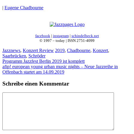
|
Eugene Chadbourne
facebook
|
instagram
|
schindelbeck.net
© 1997 – today | ISSN 2751-4099
Kategorien
Schlagwörter
Jazznews
,
Konzert Review
2019
,
Chadbourne
,
Konzert
,
Saarbrücken
,
Schröder
Programm Jazzfest Berlin 2019 ist komplett
afip! european young urban music nights – Neue Jazzreihe in
Offenbach startet am 14.09.2019
Schreibe einen Kommentar
Kommentar