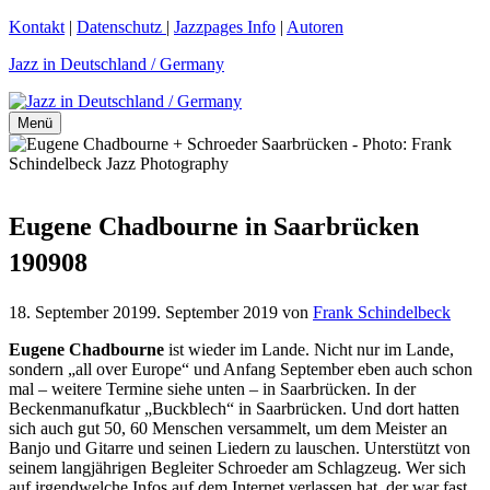
Zum
Kontakt
|
Datenschutz
|
Jazzpages Info
|
Autoren
Inhalt
Jazz in Deutschland / Germany
springen
Menü
Eugene Chadbourne in Saarbrücken
190908
18. September 2019
9. September 2019
von
Frank Schindelbeck
Eugene Chadbourne
ist wieder im Lande. Nicht nur im Lande,
sondern „all over Europe“ und Anfang September eben auch schon
mal – weitere Termine siehe unten – in Saarbrücken. In der
Beckenmanufkatur „Buckblech“ in Saarbrücken. Und dort hatten
sich auch gut 50, 60 Menschen versammelt, um dem Meister an
Banjo und Gitarre und seinen Liedern zu lauschen. Unterstützt von
seinem langjährigen Begleiter Schroeder am Schlagzeug. Wer sich
auf irgendwelche Infos auf dem Internet verlassen hat, der war fast