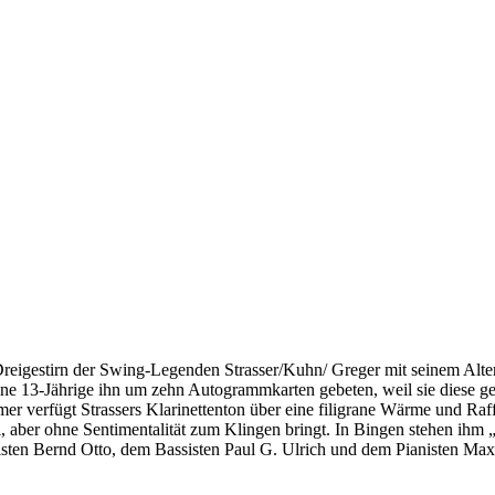
 Dreigestirn der Swing-Legenden Strasser/Kuhn/ Greger mit seinem Alter
ine 13-Jährige ihn um zehn Autogrammkarten gebeten, weil sie diese g
r verfügt Strassers Klarinettenton über eine filigrane Wärme und Raff
, aber ohne Sentimentalität zum Klingen bringt. In Bingen stehen ihm „
isten Bernd Otto, dem Bassisten Paul G. Ulrich und dem Pianisten Max