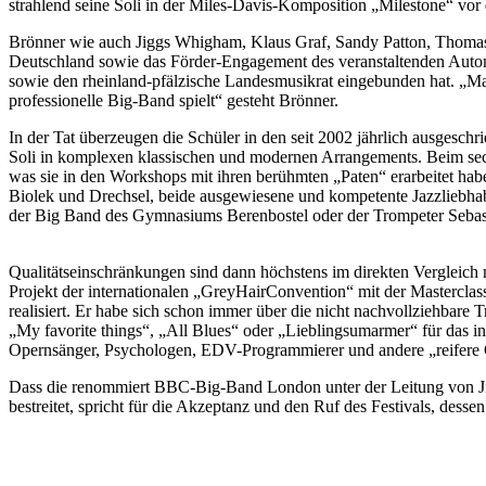
strahlend seine Soli in der Miles-Davis-Komposition „Milestone“ vo
Brönner wie auch Jiggs Whigham, Klaus Graf, Sandy Patton, Thoma
Deutschland sowie das Förder-Engagement des veranstaltenden Autom
sowie den rheinland-pfälzische Landesmusikrat eingebunden hat. „Ma
professionelle Big-Band spielt“ gesteht Brönner.
In der Tat überzeugen die Schüler in den seit 2002 jährlich ausgeschr
Soli in komplexen klassischen und modernen Arrangements. Beim sec
was sie in den Workshops mit ihren berühmten „Paten“ erarbeitet ha
Biolek und Drechsel, beide ausgewiesene und kompetente Jazzliebhab
der Big Band des Gymnasiums Berenbostel oder der Trompeter Seb
Qualitätseinschränkungen sind dann höchstens im direkten Vergleich m
Projekt der internationalen „GreyHairConvention“ mit der Masterclas
realisiert. Er habe sich schon immer über die nicht nachvollziehbar
„My favorite things“, „All Blues“ oder „Lieblingsumarmer“ für das int
Opernsänger, Psychologen, EDV-Programmierer und andere „reifere 
Dass die renommiert BBC-Big-Band London unter der Leitung von Ji
bestreitet, spricht für die Akzeptanz und den Ruf des Festivals, des