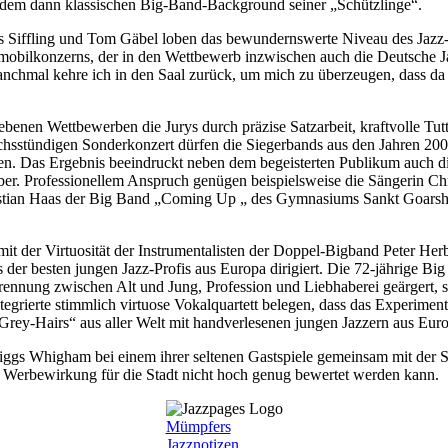
r dem dann klassischen Big-Band-Background seiner „Schützlinge“.
s Siffling und Tom Gäbel loben das bewundernswerte Niveau des Jaz
obilkonzerns, der in den Wettbewerb inzwischen auch die Deutsche J
nchmal kehre ich in den Saal zurück, um mich zu überzeugen, dass da
iebenen Wettbewerben die Jurys durch präzise Satzarbeit, kraftvolle Tut
hsstündigen Sonderkonzert dürfen die Siegerbands aus den Jahren 200
ben. Das Ergebnis beeindruckt neben dem begeisterten Publikum auch 
er. Professionellem Anspruch genügen beispielsweise die Sängerin Chr
astian Haas der Big Band „Coming Up „ des Gymnasiums Sankt Goars
it der Virtuosität der Instrumentalisten der Doppel-Bigband Peter Herb
s der besten jungen Jazz-Profis aus Europa dirigiert. Die 72-jährige B
e Trennung zwischen Alt und Jung, Profession und Liebhaberei geärgert
egrierte stimmlich virtuose Vokalquartett belegen, dass das Experiment
Grey-Hairs“ aus aller Welt mit handverlesenen jungen Jazzern aus E
ggs Whigham bei einem ihrer seltenen Gastspiele gemeinsam mit der 
sen Werbewirkung für die Stadt nicht hoch genug bewertet werden kann.
Mümpfers
Jazznotizen