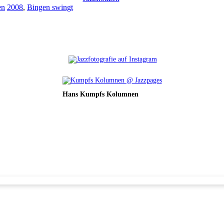
Schlagwörter
en
2008
,
Bingen swingt
Hans Kumpfs Kolumnen