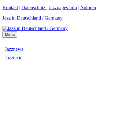
Zum
Kontakt
|
Datenschutz
|
Jazzpages Info
|
Autoren
Inhalt
Jazz in Deutschland / Germany
springen
Menü
Jazznews
Jazztexte