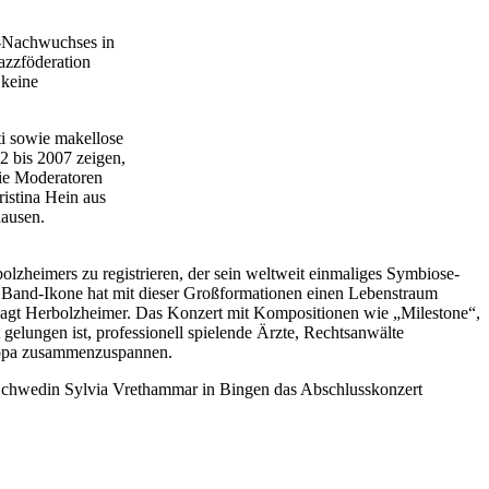
z-Nachwuchses in
azzföderation
 keine
ti sowie makellose
2 bis 2007 zeigen,
die Moderatoren
istina Hein aus
hausen.
olzheimers zu registrieren, der sein weltweit einmaliges Symbiose-
ig Band-Ikone hat mit dieser Großformationen einen Lebenstraum
, sagt Herbolzheimer. Das Konzert mit Kompositionen wie „Milestone“,
 gelungen ist, professionell spielende Ärzte, Rechtsanwälte
uropa zusammenzuspannen.
Schwedin Sylvia Vrethammar in Bingen das Abschlusskonzert