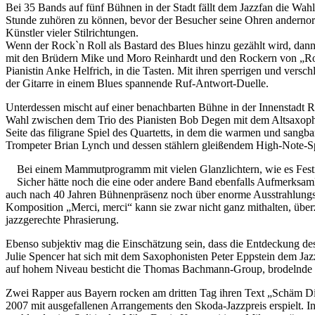
Bei 35 Bands auf fünf Bühnen in der Stadt fällt dem Jazzfan die Wah
Stunde zuhören zu können, bevor der Besucher seine Ohren andernorts
Künstler vieler Stilrichtungen.
Wenn der Rock`n Roll als Bastard des Blues hinzu gezählt wird, dann
mit den Brüdern Mike und Moro Reinhardt und den Rockern von „Robbi
Pianistin Anke Helfrich, in die Tasten. Mit ihren sperrigen und ver
der Gitarre in einem Blues spannende Ruf-Antwort-Duelle.
Unterdessen mischt auf einer benachbarten Bühne in der Innenstadt 
Wahl zwischen dem Trio des Pianisten Bob Degen mit dem Altsaxoph
Seite das filigrane Spiel des Quartetts, in dem die warmen und sangb
Trompeter Brian Lynch und dessen stählern gleißendem High-Note-Sp
Bei einem Mammutprogramm mit vielen Glanzlichtern, wie es Festiv
Sicher hätte noch die eine oder andere Band ebenfalls Aufmerksamk
auch nach 40 Jahren Bühnenpräsenz noch über enorme Ausstrahlungs
Komposition „Merci, merci“ kann sie zwar nicht ganz mithalten, übe
jazzgerechte Phrasierung.
Ebenso subjektiv mag die Einschätzung sein, dass die Entdeckung de
Julie Spencer hat sich mit dem Saxophonisten Peter Eppstein dem Ja
auf hohem Niveau besticht die Thomas Bachmann-Group, brodelnde und
Zwei Rapper aus Bayern rocken am dritten Tag ihren Text „Schäm Di
2007 mit ausgefallenen Arrangements den Skoda-Jazzpreis erspielt. 