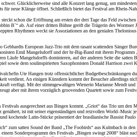
l schwer. Glücklicherweise sind alle Konzert lang genug, um mindesten
 für neue Klänge öffnet. Schließlich bietet das Festival am Rhein-Na
 steckt schon die Eröffnung am ersten der drei Tage das Feld zwischen
n B`“ ab. Auf einer dritten Bühne greift die Trägerin des Wormser Ja
schleppten Rhythmen weckt sie Assoziationen an den genialen Theloniou
Ro Gebhardts European Jazz-Trio mit dem rasant scattenden Sänger Bur
onisten Emil Mangelsdorff und der hr-Big-Band mit ihrem Programm „
aren Läufe Mangelsdorffs dominieren, auf der anderen Seite die satten 
iel sowie dem soulinspirierten Saxophonisten Donald Harrison zwei K
alchefin Ute Hangen trotz offensichtlicher Budgetbeschränkungen durch
eit verdient. An einigen Künstlern kommt der Besucher allerdings nic
kraft verfügt. Mit der stimmgewaltigen Wienerin Marianne Mendt und
rzeugt aber mit ihrem vorzüglich groovenden Quartett sowie zum Festi
s Festivals ausgerechnet aus Bingen kommt. „Griot“ das Trio um den 
zz genähert, ist mit seiner eigenständigen und reizvollen World–Musi
 kochende Latin-Stücke präsentiert der brasilianische Bassist Paulo
ch“ zum satten Sound der Band „The Foobirds“ aus Kulmbach in den S
In einem Sonderprogramm des Festivals „Bingen swingt 2008“ bläst na