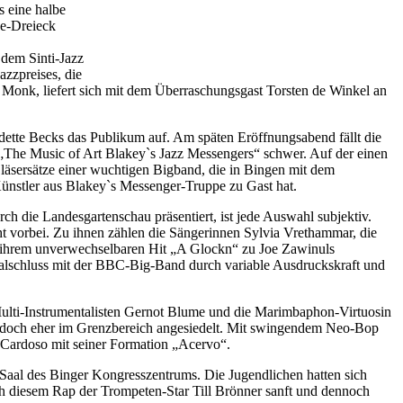
s eine halbe
he-Dreieck
 dem Sinti-Jazz
zzpreises, die
s Monk, liefert sich mit dem Überraschungsgast Torsten de Winkel an
dette Becks das Publikum auf. Am späten Eröffnungsabend fällt die
The Music of Art Blakey`s Jazz Messengers“ schwer. Auf der einen
Bläsersätze einer wuchtigen Bigband, die in Bingen mit dem
ünstler aus Blakey`s Messenger-Truppe zu Gast hat.
 die Landesgartenschau präsentiert, ist jede Auswahl subjektiv.
ht vorbei. Zu ihnen zählen die Sängerinnen Sylvia Vrethammar, die
 ihrem unverwechselbaren Hit „A Glockn“ zu Joe Zawinuls
valschluss mit der BBC-Big-Band durch variable Ausdruckskraft und
Multi-Instrumentalisten Gernot Blume und die Marimbaphon-Virtuosin
c jedoch eher im Grenzbereich angesiedelt. Mit swingendem Neo-Bop
 Cardoso mit seiner Formation „Acervo“.
aal des Binger Kongresszentrums. Die Jugendlichen hatten sich
ch diesem Rap der Trompeten-Star Till Brönner sanft und dennoch