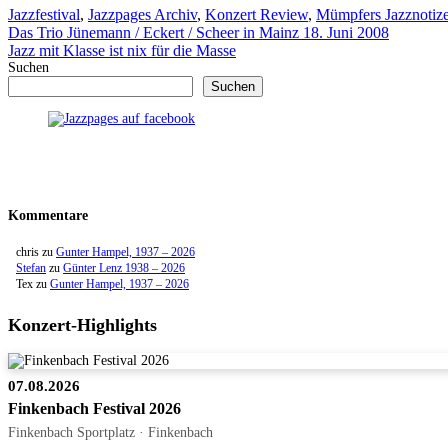
Kategorien
Jazzfestival
,
Jazzpages Archiv
,
Konzert Review
,
Mümpfers Jazznotiz
Das Trio Jünemann / Eckert / Scheer in Mainz 18. Juni 2008
Jazz mit Klasse ist nix für die Masse
Suchen
Suchen
Kommentare
chris
zu
Gunter Hampel, 1937 – 2026
Stefan
zu
Günter Lenz 1938 – 2026
Tex
zu
Gunter Hampel, 1937 – 2026
Konzert-Highlights
07.08.2026
Finkenbach Festival 2026
Finkenbach Sportplatz · Finkenbach