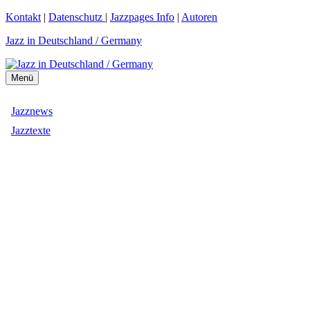
Zum
Kontakt
|
Datenschutz
|
Jazzpages Info
|
Autoren
Inhalt
Jazz in Deutschland / Germany
springen
Menü
Jazznews
Jazztexte