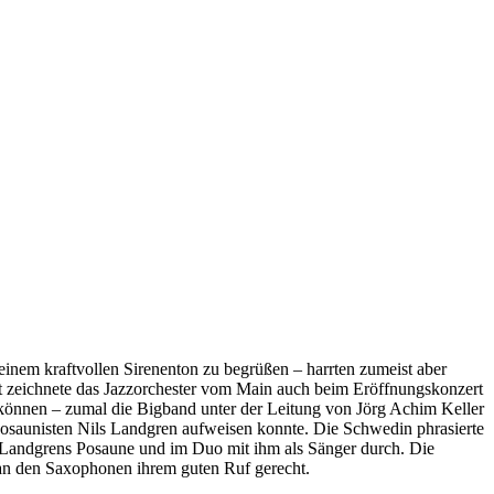
einem kraftvollen Sirenenton zu begrüßen – harrten zumeist aber
tät zeichnete das Jazzorchester vom Main auch beim Eröffnungskonzert
 können – zumal die Bigband unter der Leitung von Jörg Achim Keller
 Posaunisten Nils Landgren aufweisen konnte. Die Schwedin phrasierte
mit Landgrens Posaune und im Duo mit ihm als Sänger durch. Die
an den Saxophonen ihrem guten Ruf gerecht.