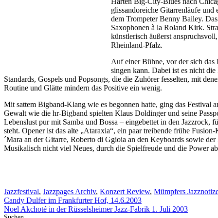
Harten Big-City-Blues nach Chicago
glissandoreiche Gitarrenläufe un
dem Trompeter Benny Bailey. Das 
Saxophonen à la Roland Kirk. Str
künstlerisch äußerst anspruchsvol
Rheinland-Pfalz.
Auf einer Bühne, vor der sich das
singen kann. Dabei ist es nicht di
Standards, Gospels und Popsongs, die die Zuhörer fesselten, mit den
Routine und Glätte mindern das Positive ein wenig.
Mit sattem Bigband-Klang wie es begonnen hatte, ging das Festival 
Gewalt wie die hr-Bigband spielten Klaus Doldinger und seine Passpo
Lebenslust pur mit Samba und Bossa – eingebettet in den Jazzrock, f
steht. Opener ist das alte „Ataraxia“, ein paar treibende frühe Fusi
´Mara an der Gitarre, Roberto di Ggioia an den Keyboards sowie der
Musikalisch nicht viel Neues, durch die Spielfreude und die Power a
Kategorien
Jazzfestival
,
Jazzpages Archiv
,
Konzert Review
,
Mümpfers Jazznotiz
Candy Dulfer im Frankfurter Hof, 14.6.2003
Noel Akchoté in der Rüsselsheimer Jazz-Fabrik 1. Juli 2003
Suchen