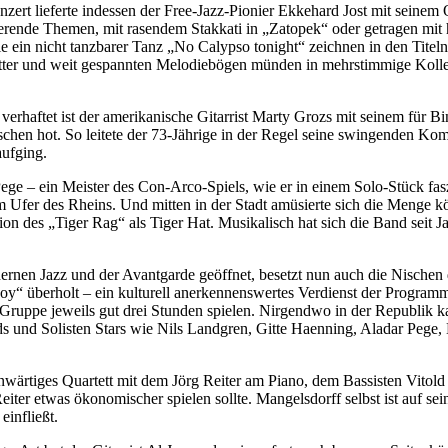
zert lieferte indessen der Free-Jazz-Pionier Ekkehard Jost mit seinem
erende Themen, mit rasendem Stakkati in „Zatopek“ oder getragen mi
e ein nicht tanzbarer Tanz „No Calypso tonight“ zeichnen in den Titeln
tter und weit gespannten Melodiebögen münden in mehrstimmige Kollek
erhaftet ist der amerikanische Gitarrist Marty Grozs mit seinem für B
bisschen hot. So leitete der 73-Jährige in der Regel seine swingenden Ko
aufging.
ege – ein Meister des Con-Arco-Spiels, wie er in einem Solo-Stück fas
Ufer des Rheins. Und mitten in der Stadt amüsierte sich die Menge kös
des „Tiger Rag“ als Tiger Hat. Musikalisch hat sich die Band seit Jah
rnen Jazz und der Avantgarde geöffnet, besetzt nun auch die Nischen d
y“ überholt – ein kulturell anerkennenswertes Verdienst der Programmges
e Gruppe jeweils gut drei Stunden spielen. Nirgendwo in der Republik k
s und Solisten Stars wie Nils Landgren, Gitte Haenning, Aladar Pege
wärtiges Quartett mit dem Jörg Reiter am Piano, dem Bassisten Vitold
Reiter etwas ökonomischer spielen sollte. Mangelsdorff selbst ist auf
einfließt.