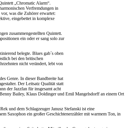
 Quintett „Chromatic Alarm“.
t harmonischen Verfremdungen in
 vor, was die Zuhörer erwartet:
tive, eingebettet in komplexe
ingen zusammengestellten Quintett.
mpositionen ein oder er sang solo zur
zinierend belegte. Blues gab´s oben
tlich bei den britischen
rzehnten nicht verändert, lebt von
es Genre. In dieser Bandbreite hat
talter. Der Leitsatz Qualität statt
ann der Jazzfan für insgesamt acht
, Benny Bailey, Klaus Doldinger und Emil Mangelsdorff an einem Ort
 Rek und dem Schlagzeuger Janusz Stefanski ist eine
 seinem Saxophon ein großer Geschichtenerzähler mit warmem Ton, in