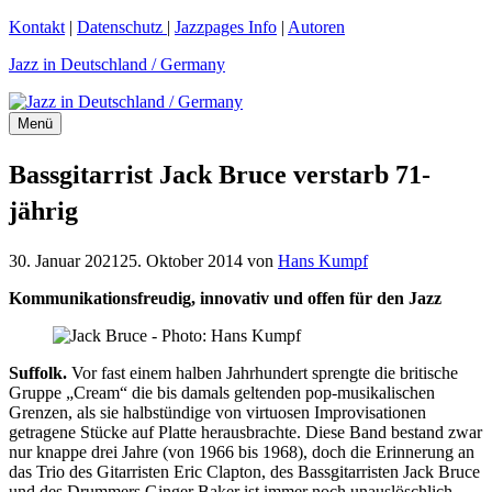
Zum
Kontakt
|
Datenschutz
|
Jazzpages Info
|
Autoren
Inhalt
Jazz in Deutschland / Germany
springen
Menü
Bassgitarrist Jack Bruce verstarb 71-
jährig
30. Januar 2021
25. Oktober 2014
von
Hans Kumpf
Kommunikationsfreudig, innovativ und offen für den Jazz
Suffolk.
Vor fast einem halben Jahrhundert sprengte die britische
Gruppe „Cream“ die bis damals geltenden pop-musikalischen
Grenzen, als sie halbstündige von virtuosen Improvisationen
getragene Stücke auf Platte herausbrachte. Diese Band bestand zwar
nur knappe drei Jahre (von 1966 bis 1968), doch die Erinnerung an
das Trio des Gitarristen Eric Clapton, des Bassgitarristen Jack Bruce
und des Drummers Ginger Baker ist immer noch unauslöschlich.