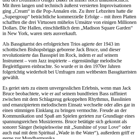
Mit ihren langen und technisch äußerst versierten Improvisationen
ging „Cream“ in die Pop-Annalen ein. Zu ihrer Lebzeiten hatte die
„Supergroup“ beträchtliche kommerzielle Erfolge – mit ihren Platten
schafften die drei Virtuosen mühelos Umsätze von einigen Millionen
Dollars. Die Hallen, einschließlich dem „Madison Square Garden“
in New York, waren stets ausverkauft.
Als Bassgitarrist des erfolgreichen Trios agierte der 1943 im
schottischen Bishopsbriggs geborene Jack Bruce, und dieser
revolutionierte das Bassspiel im Rock, indem er auf seinem
Instrument – vom Jazz inspirierte – eigenständige melodische
Begleitfiguren einbrachte. So wurde er in den 1970er Jahren
folgerichtig wiederholt bei Umfragen zum weltbesten Bassgitarristen
gewählt.
Es geriet stets zu einem unvergesslichen Erlebnis, wenn man Jack
Bruce beobachtete, wie er auf seinem bundfreien Bass raffiniert
zwischen mit dem Schlagzeug gekoppelten Rhythmus, Basslinien
und emanzipiertem melodischem Einsatz wechselte oder alles gar in
einen stimmigen Einklang zu bringen vermochte. Freude an der
Kommunikation und Spaß am Spielen gerieten zur Grundlage eines
spannungsreichen Musizierens. Bruce betätigte sich gekonnt als
sonorer Sänger (beispielsweise mit „Sunshine of your Love“ oder
auch mal mit dem Spiritual „Wade in the Water“), außerdem griff er
gerne zur Mundharmonika.