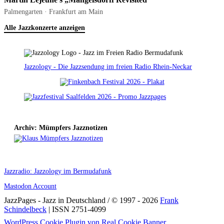
Palmengarten · Frankfurt am Main
Alle Jazzkonzerte anzeigen
Jazzology - Die Jazzsendung im freien Radio Rhein-Neckar
Archiv: Mümpfers Jazznotizen
Jazzradio: Jazzology im Bermudafunk
Mastodon Account
JazzPages - Jazz in Deutschland / © 1997 - 2026
Frank
Schindelbeck
| ISSN 2751-4099
Scroll
WordPress Cookie Plugin von Real Cookie Banner