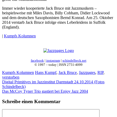
Immer wieder kooperierte Jack Bruce mit Jazzmusikern –
beispielsweise mit Miles Davis, Billy Cobham, Didier Lockwood
und dem deutschen Saxophonisten Bernd Konrad. Am 25. Oktober
2014 verstarb Jack Bruce infolge eines Leberleidens in Suffolk
(England).
|
Kumpfs Kolumnen
facebook
|
instagram
|
schindelbeck.net
© 1997 – today | ISSN 2751-4099
Kategorien
Schlagwörter
Kumpfs Kolumnen
Hans Kumpf
,
Jack Bruce
,
Jazzpages
,
RIP
,
verstorben
Digital Primitives im Jazzinstitut Darmstadt 24.10.2014 (Fotos
Schindelbeck)
Das McCoy Tyner Trio gastiert bei Enjoy Jazz 2004
Schreibe einen Kommentar
Kommentar