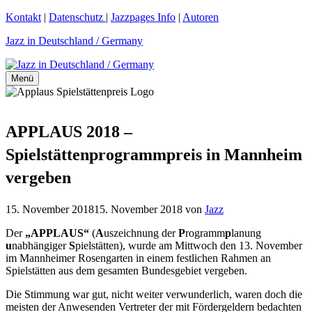
Zum
Kontakt
|
Datenschutz
|
Jazzpages Info
|
Autoren
Inhalt
Jazz in Deutschland / Germany
springen
Menü
APPLAUS 2018 –
Spielstättenprogrammpreis in Mannheim
vergeben
15. November 2018
15. November 2018
von
Jazz
Der
„APPLAUS“
(
A
uszeichnung der
P
rogramm
p
lanung
u
nabhängiger
S
pielstätten), wurde am Mittwoch den 13. November
im Mannheimer Rosengarten in einem festlichen Rahmen an
Spielstätten aus dem gesamten Bundesgebiet vergeben.
Die Stimmung war gut, nicht weiter verwunderlich, waren doch die
meisten der Anwesenden Vertreter der mit Fördergeldern bedachten