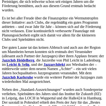
Preisträger, die sich teilweise schon seit einigen Jahren um die
Förderung bemühten, auch aus diesem Grund erstmals bedacht
wurden.
Es ist bei aller Freude über die Finanzspritze ein Wermutstropfen
dieser Initiative: auch Clubs, die regelmäßig ein gutes Programm
anbieten – und zwar Jahr für Jahr – können sich auf die Förderung
nicht verlassen. Eine kontinuierlich verbesserte Finanzlage mit
Planungssicherheit ergibt sich damit vor allem für die kleineren
Clubs und Spielstätten nicht.
Der guten Laune tat das keinen Abbruch und auch aus der Region
um Mannheim herum konnten sich erstmals drei Veranstalter
(allesamt auch Partner der Jazzpages) über ihren Applaus freuen: der
Jazzclub Heidelberg
, die Jazzreihe von Phil Leicht in Ladenburg
im
Leicht & Selig
, und der
Jazzarchitekt
aus Wiesbaden der –
mittlerweile unter dem neuem Namen „Achter“ – ein seit vielen
Jahren hochqualitatives Jazzprogramm veranstaltet. Mit dem
Jazzclub Karlsruhe
wurde ein weiterer Partner der Jazzpages zum
wiederholten Mal ausgezeichnet.
Neben den „Standard-Auszeichnungen“ wurden auch Sonderpreise
verliehen. Spielstätten des Jahres sind das Institut für Zukunft (IfZ)
in Leipzig, das LOCH in Wuppertal und die Halle424 in Hamburg.
Der saxstall in Pohrsdorf erhielt den Preis der Jury für das „Bestes