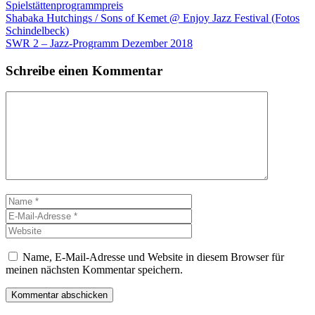
Spielstättenprogrammpreis
Shabaka Hutchings / Sons of Kemet @ Enjoy Jazz Festival (Fotos
Schindelbeck)
SWR 2 – Jazz-Programm Dezember 2018
Schreibe einen Kommentar
Kommentar
Name
E-
Mail-
Website
Adresse
Name, E-Mail-Adresse und Website in diesem Browser für
meinen nächsten Kommentar speichern.