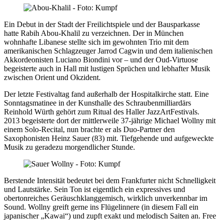
Ein Debut in der Stadt der Freilichtspiele und der Bausparkasse
hatte Rabih Abou-Khalil zu verzeichnen. Der in München
wohnhafte Libanese stellte sich im gewohnten Trio mit dem
amerikanischen Schlagzeuger Jarrod Cagwin und dem italienischen
Akkordeonisten Luciano Biondini vor – und der Oud-Virtuose
begeisterte auch in Hall mit lustigen Sprüchen und lebhafter Musik
zwischen Orient und Okzident.
Der letzte Festivaltag fand außerhalb der Hospitalkirche statt. Eine
Sonntagsmatinee in der Kunsthalle des Schraubenmilliardärs
Reinhold Würth gehört zum Ritual des Haller JazzArtFestivals.
2013 begeisterte dort der mittlerweile 37-jährige Michael Wollny mit
einem Solo-Recital, nun brachte er als Duo-Partner den
Saxophonisten Heinz Sauer (83) mit. Tiefgehende und aufgeweckte
Musik zu geradezu morgendlicher Stunde.
Berstende Intensität bedeutet bei dem Frankfurter nicht Schnelligkeit
und Lautstärke. Sein Ton ist eigentlich ein expressives und
obertonreiches Geräuschklanggemisch, wirklich unverkennbar im
Sound. Wollny greift gerne ins Flügelinnere (in diesem Fall ein
japanischer „Kawai“) und zupft exakt und melodisch Saiten an. Free