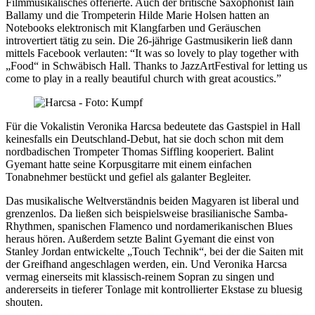
Filmmusikalisches offerierte. Auch der britische Saxophonist Iain
Ballamy und die Trompeterin Hilde Marie Holsen hatten an
Notebooks elektronisch mit Klangfarben und Geräuschen
introvertiert tätig zu sein. Die 26-jährige Gastmusikerin ließ dann
mittels Facebook verlauten: “It was so lovely to play together with
„Food“ in Schwäbisch Hall. Thanks to JazzArtFestival for letting us
come to play in a really beautiful church with great acoustics.”
Für die Vokalistin Veronika Harcsa bedeutete das Gastspiel in Hall
keinesfalls ein Deutschland-Debut, hat sie doch schon mit dem
nordbadischen Trompeter Thomas Siffling kooperiert. Balint
Gyemant hatte seine Korpusgitarre mit einem einfachen
Tonabnehmer bestückt und gefiel als galanter Begleiter.
Das musikalische Weltverständnis beiden Magyaren ist liberal und
grenzenlos. Da ließen sich beispielsweise brasilianische Samba-
Rhythmen, spanischen Flamenco und nordamerikanischen Blues
heraus hören. Außerdem setzte Balint Gyemant die einst von
Stanley Jordan entwickelte „Touch Technik“, bei der die Saiten mit
der Greifhand angeschlagen werden, ein. Und Veronika Harcsa
vermag einerseits mit klassisch-reinem Sopran zu singen und
andererseits in tieferer Tonlage mit kontrollierter Ekstase zu bluesig
shouten.