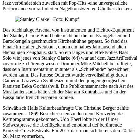
Jazz verbündet sich zuweilen mit Pop-Hits -eine unvergessliche
Performance vor raffinierten Nagelkunstwerken Günther Ueckers.
Das reichhaltige Arsenal von Instrumenten und Elektro-Equipment
der Stanley Clarke Band hätte nicht auf die mit Evangelisten und
Barockengeln geschmückte Kirchenbühne gepasst. So fand das
Finale im Haller „Neubau“, einem ein halbes Jahrtausend alten
ehemaligen Zeughaus, statt. So ein langes und effektvolles Bass-
Solo wie jenes von Stanley Clarke (64) war auf dem JazzArtFestival
zuvor nie zu hören gewesen. Drummer Mike Mitchell bekräftigte,
dass sein Instrumentarium mitunter als „Schießbude“ bezeichnet
werden kann. Das furiose Quartett wurde vervollständigt durch
Cameron Graves an Synthesizern und den jungen georgischen
Pianisten Beka Gochiashvili. Die Publikumsanmache nach Art des
Musikantenstadls hätte sich der Star am Kontrabass und an der
Bassgitarre freilich ersparen können.
Schwäbisch Halls Kulturbeauftragte Ute Christine Berger zählte
zusammen – 1869 Besucher seien zu den neun Konzerten des
Kernprogramms gekommen. Udo Eberl lobte in der Ulmer
Südwestpresse die „beflügelte und emotional tief berührende
Konzerte“ des Festivals. Für 2017 darf man sich bereits den 20. bis
26. März vormerken.