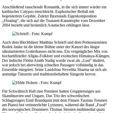
Anschließend rauschende Romantik, in die sich immer wieder ein
karibischer Calypso einschleicht. Euphorischer Beifall mit
begeistertem Gejohle. Zuletzt Bjornstads Eigenkomposition
„Floating“, die sich auf die Tsunami-Katastrophe vom Dezember
2004 bezieht und besinnlich Asiatisches erklingen lässt.
Auch dem Blechbläser Matthias Schriefl und dem Perkussionisten
Bodek Janke ist die kleine Bühne unter der Kanzel des längst
säkularisierten Gotteshauses nicht neu. Ein vergnüglicher Mix von
hochartifizieller Allgäu-Folklore und exotischen Himalaya-Klängen.
Der indische Flötist Amith Nadig wurde zwar als „Gast“ tituliert,
war jedoch bei aberwitzig schnellen Passagen vollständig in das
Ensemble integriert. Seine Landsfrau Nevedita Sharma tat sich als
anmutige Tänzerin und traditionsbehaftete Sängerin hervor.
Für Schwäbisch Hall eine Premiere hatten Gruppierungen aus
Skandinavien und Ungarn. Das Trio des schwedischen
Schlagzeugers Emil Brandquist (mit dem Finnen Tuomas Torunen
am Piano) bot verinnerlichte Lyrismen, während die Band „Food“
des norwegischen Drummers Thomas Stronen multimedial quasi