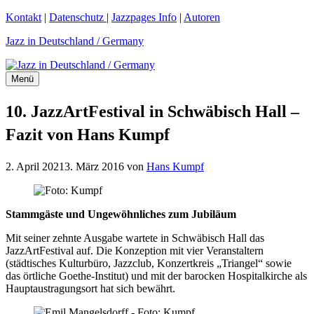
Zum
Kontakt
|
Datenschutz
|
Jazzpages Info
|
Autoren
Inhalt
Jazz in Deutschland / Germany
springen
Menü
10. JazzArtFestival in Schwäbisch Hall –
Fazit von Hans Kumpf
2. April 2021
3. März 2016
von
Hans Kumpf
Stammgäste und Ungewöhnliches zum Jubiläum
Mit seiner zehnte Ausgabe wartete in Schwäbisch Hall das
JazzArtFestival auf. Die Konzeption mit vier Veranstaltern
(städtisches Kulturbüro, Jazzclub, Konzertkreis „Triangel“ sowie
das örtliche Goethe-Institut) und mit der barocken Hospitalkirche als
Hauptaustragungsort hat sich bewährt.