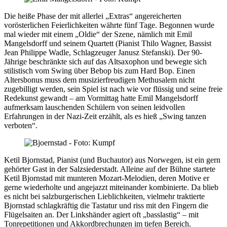
Die heiße Phase der mit allerlei „Extras“ angereicherten
vorösterlichen Feierlichkeiten währte fünf Tage. Begonnen wurde
mal wieder mit einem „Oldie“ der Szene, nämlich mit Emil
Mangelsdorff und seinem Quartett (Pianist Thilo Wagner, Bassist
Jean Philippe Wadle, Schlagzeuger Janusz Stefanski). Der 90-
Jährige beschränkte sich auf das Altsaxophon und bewegte sich
stilistisch vom Swing über Bebop bis zum Hard Bop. Einen
Altersbonus muss dem musizierfreudigen Methusalem nicht
zugebilligt werden, sein Spiel ist nach wie vor flüssig und seine freie
Redekunst gewandt – am Vormittag hatte Emil Mangelsdorff
aufmerksam lauschenden Schülern von seinen leidvollen
Erfahrungen in der Nazi-Zeit erzählt, als es hieß „Swing tanzen
verboten“.
Ketil Bjornstad, Pianist (und Buchautor) aus Norwegen, ist ein gern
gehörter Gast in der Salzsiederstadt. Alleine auf der Bühne startete
Ketil Bjornstad mit munteren Mozart-Melodien, deren Motive er
gerne wiederholte und angejazzt miteinander kombinierte. Da blieb
es nicht bei salzburgerischen Lieblichkeiten, vielmehr traktierte
Bjornstad schlagkräftig die Tastatur und riss mit den Fingern die
Flügelsaiten an. Der Linkshänder agiert oft „basslastig“ – mit
Tonrepetitionen und Akkordbrechungen im tiefen Bereich.