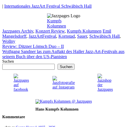
|
Internationales JazzArt Festival Schwäbisch Hall
Kumpfs
Kolumnen
Kategorien
Schlagwörter
Jazzpages Archiv
,
Konzert Review
,
Kumpfs Kolumnen
Emil
Mangelsdorff
,
JazzArtFestival
,
Kornstad
,
Sauer
,
Schwäbisch Hall
,
Wollny
Review: Ditzner Lömsch Duo – II
Wolfgang Sandner las zum Auftakt des Haller Jazz-Art-Festivals aus
seinem Buch über den US-Pianisten
Suchen
Suchen
Hans Kumpfs Kolumnen
Kommentare