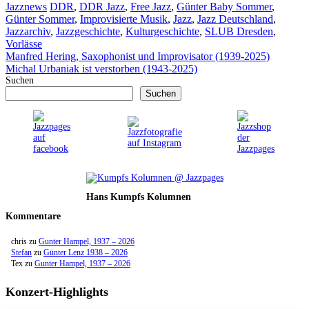
Kategorien
Schlagwörter
Jazznews
DDR
,
DDR Jazz
,
Free Jazz
,
Günter Baby Sommer
,
Günter Sommer
,
Improvisierte Musik
,
Jazz
,
Jazz Deutschland
,
Jazzarchiv
,
Jazzgeschichte
,
Kulturgeschichte
,
SLUB Dresden
,
Vorlässe
Manfred Hering, Saxophonist und Improvisator (1939-2025)
Michal Urbaniak ist verstorben (1943-2025)
Suchen
Suchen
Hans Kumpfs Kolumnen
Kommentare
chris
zu
Gunter Hampel, 1937 – 2026
Stefan
zu
Günter Lenz 1938 – 2026
Tex
zu
Gunter Hampel, 1937 – 2026
Konzert-Highlights