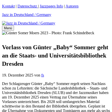
Zum
Kontakt
|
Datenschutz
|
Jazzpages Info
|
Autoren
Inhalt
Jazz in Deutschland / Germany
springen
Menü
Vorlass von Günter „Baby“ Sommer geht
an die Staats- und Universitätsbibliothek
Dresden
19. Dezember 2025
von
fs
Der Schlagzeuger Günter „Baby“ Sommer regelt seinen Nachlass
schon zu Lebzeiten: die Sächsische Landesbibliothek – Staats- und
Universitätsbibliothek Dresden (SLUB) und der Jazzmusiker haben
am 19. Dezember 2025 einen Vertrag zur Übernahme seines
Vorlasses unterzeichnet. Bis 2028 soll umfangreiches Material
schrittweise in den Bestand der Bibliothek übergehen. Geplant ist
die Übernahme von Dokumenten und Tonträgern aus mehr als sechs