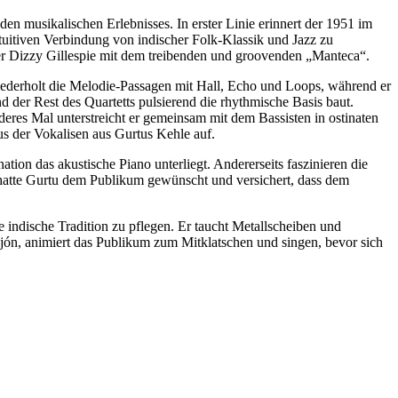
en musikalischen Erlebnisses. In erster Linie erinnert der 1951 im
tuitiven Verbindung von indischer Folk-Klassik und Jazz zu
r Dizzy Gillespie mit dem treibenden und groovenden „Manteca“.
wiederholt die Melodie-Passagen mit Hall, Echo und Loops, während er
d der Rest des Quartetts pulsierend die rhythmische Basis baut.
eres Mal unterstreicht er gemeinsam mit dem Bassisten in ostinaten
s der Vokalisen aus Gurtus Kehle auf.
ion das akustische Piano unterliegt. Andererseits faszinieren die
 hatte Gurtu dem Publikum gewünscht und versichert, dass dem
 indische Tradition zu pflegen. Er taucht Metallscheiben und
jón, animiert das Publikum zum Mitklatschen und singen, bevor sich