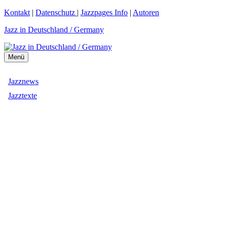
Zum
Kontakt
|
Datenschutz
|
Jazzpages Info
|
Autoren
Inhalt
Jazz in Deutschland / Germany
springen
Menü
Jazznews
Jazztexte