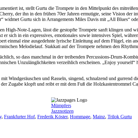
iert ist, stellt Gurtu die Trompete in den Mittelpunkt des mitreißend
ry, der ihn in den frühen 70er Jahren ermutigte, seine Vision der in
“ widmet Gurtu sich in Arrangements Miles Davis mit „All Blues“ ode
nden High-Note-Lagen, lässt die gestopfte Trompete sanft klingen und 
er sich in ein expressives, emotionales sowie intensives Spiel, währen
rt einmal eine ausgedehnte lyrische Einleitung auf dem Flügel, ein and
ymnischen Melodielauf. Stakkati auf der Trompete nehmen den Rhythmu
ächlich, so dass manchmal in der treibenden Percussions-Drum-Kombinat
chnischen Unzulänglichkeiten verzeihlich erscheinen. „Enjoy yourself“
s, mit Windgeräuschen und Rasseln, singend, schnalzend und gurrend die
 der Zugabe klopft und reibt er mit dem Fuß die Holzkastentrommel Ca
Mümpfers
Jazznotizen
ter
y
,
Frankfurter Hof
,
Frederik Köster
,
Hommage
,
Mainz
,
Trilok Gurtu