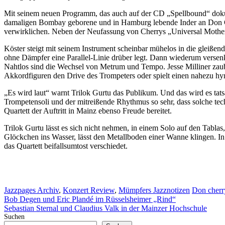
Mit seinem neuen Programm, das auch auf der CD „Spellbound“ dokument
damaligen Bombay geborene und in Hamburg lebende Inder an Don Cher
verwirklichen. Neben der Neufassung von Cherrys „Universal Mother
Köster steigt mit seinem Instrument scheinbar mühelos in die gleiße
ohne Dämpfer eine Parallel-Linie drüber legt. Dann wiederum versenkt 
Nahtlos sind die Wechsel von Metrum und Tempo. Jesse Milliner zaube
Akkordfiguren den Drive des Trompeters oder spielt einen nahezu h
„Es wird laut“ warnt Trilok Gurtu das Publikum. Und das wird es tats
Trompetensoli und der mitreißende Rhythmus so sehr, dass solche te
Quartett der Auftritt in Mainz ebenso Freude bereitet.
Trilok Gurtu lässt es sich nicht nehmen, in einem Solo auf den Tabla
Glöckchen ins Wasser, lässt den Metallboden einer Wanne klingen. In
das Quartett beifallsumtost verschiedet.
Kategorien
Schlagwör
Jazzpages Archiv
,
Konzert Review
,
Mümpfers Jazznotizen
Don cherr
Bob Degen und Eric Plandé im Rüsselsheimer „Rind“
Sebastian Sternal und Claudius Valk in der Mainzer Hochschule
Suchen