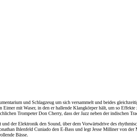
sinstrumentarium und Schlagzeug um sich versammelt und beides gleichze
Eimer mit Waser, in den er hallende Klangkörper hält, um so Effekte zu
hlichen Trompeter Don Cherry, dass der Jazz neben der indischen Trad
t und der Elektronik den Sound, über dem Vorwärtsdrive des rhythmische
Jonathan Ihlenfeld Cuniado den E-Bass und legt Jesse Milliner von de
rollende Bässe.