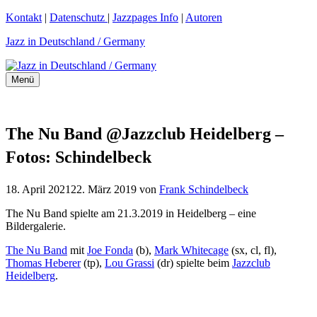
Zum
Kontakt
|
Datenschutz
|
Jazzpages Info
|
Autoren
Inhalt
Jazz in Deutschland / Germany
springen
Menü
The Nu Band @Jazzclub Heidelberg –
Fotos: Schindelbeck
18. April 2021
22. März 2019
von
Frank Schindelbeck
The Nu Band spielte am 21.3.2019 in Heidelberg – eine
Bildergalerie.
The Nu Band
mit
Joe Fonda
(b),
Mark Whitecage
(sx, cl, fl),
Thomas Heberer
(tp),
Lou Grassi
(dr) spielte beim
Jazzclub
Heidelberg
.