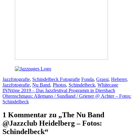
Kategorien
Schlagwörter
Jazzfotografie
,
Schindelbeck Fotografie
Fonda
,
Grassi
,
Heberer
,
Jazzfotografie
,
Nu Band
,
Photos
,
Schindelbeck
,
Whitecage
INNtöne 2019 – Das Jazzfestival Programm in Diersbach
Ohrenschmaus: Allemano / Sundland / Griener @ Achter – Fotos:
Schindelbeck
1 Kommentar zu „The Nu Band
@Jazzclub Heidelberg – Fotos:
Schindelbeck“