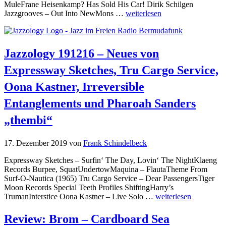
MuleFrane Heisenkamp? Has Sold His Car! Dirik Schilgen
Jazzgrooves – Out Into NewMons …
weiterlesen
Jazzology 191216 – Neues von
Expressway Sketches, Tru Cargo Service,
Oona Kastner, Irreversible
Entanglements und Pharoah Sanders
„thembi“
17. Dezember 2019
von
Frank Schindelbeck
Expressway Sketches – Surfin‘ The Day, Lovin‘ The NightKlaeng
Records Burpee, SquatUndertowMaquina – FlautaTheme From
Surf-O-Nautica (1965) Tru Cargo Service – Dear PassengersTiger
Moon Records Special Teeth Profiles ShiftingHarry’s
TrumanInterstice Oona Kastner – Live Solo …
weiterlesen
Review: Brom – Cardboard Sea