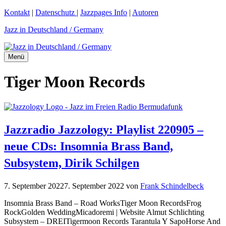
Zum
Kontakt
|
Datenschutz
|
Jazzpages Info
|
Autoren
Inhalt
Jazz in Deutschland / Germany
springen
Menü
Tiger Moon Records
Jazzradio Jazzology: Playlist 220905 –
neue CDs: Insomnia Brass Band,
Subsystem, Dirik Schilgen
7. September 2022
7. September 2022
von
Frank Schindelbeck
Insomnia Brass Band – Road WorksTiger Moon RecordsFrog
RockGolden WeddingMicadoremi | Website Almut Schlichting
Subsystem – DREITigermoon Records Tarantula Y SapoHorse And