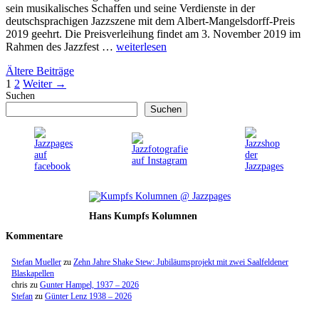
sein musikalisches Schaffen und seine Verdienste in der
deutschsprachigen Jazzszene mit dem Albert-Mangelsdorff-Preis
2019 geehrt. Die Preisverleihung findet am 3. November 2019 im
Rahmen des Jazzfest …
weiterlesen
Ältere Beiträge
Seite
Seite
1
2
Weiter
→
Suchen
Suchen
Hans Kumpfs Kolumnen
Kommentare
Stefan Mueller
zu
Zehn Jahre Shake Stew: Jubiläumsprojekt mit zwei Saalfeldener
Blaskapellen
chris
zu
Gunter Hampel, 1937 – 2026
Stefan
zu
Günter Lenz 1938 – 2026