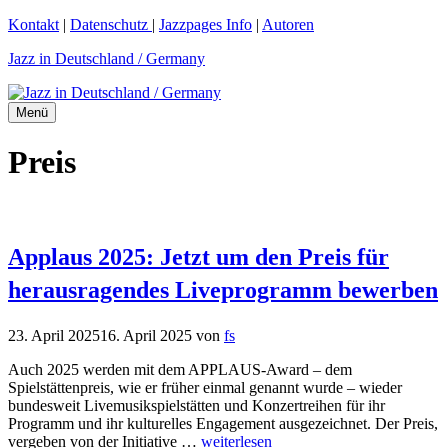
Zum
Kontakt
|
Datenschutz
|
Jazzpages Info
|
Autoren
Inhalt
Jazz in Deutschland / Germany
springen
Menü
Preis
Applaus 2025: Jetzt um den Preis für
herausragendes Liveprogramm bewerben
23. April 2025
16. April 2025
von
fs
Auch 2025 werden mit dem APPLAUS-Award – dem
Spielstättenpreis, wie er früher einmal genannt wurde – wieder
bundesweit Livemusikspielstätten und Konzertreihen für ihr
Programm und ihr kulturelles Engagement ausgezeichnet. Der Preis,
vergeben von der Initiative …
weiterlesen