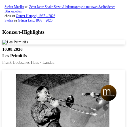
Stefan Mueller
zu
Zehn Jahre Shake Stew: Jubiläumsprojekt mit zwei Saalfeldener
Blaskapellen
chris
zu
Gunter Hampel, 1937 – 2026
Stefan
zu
Günter Lenz 1938 – 2026
Konzert-Highlights
10.08.2026
Les Primitifs
Frank-Loebsches-Haus · Landau