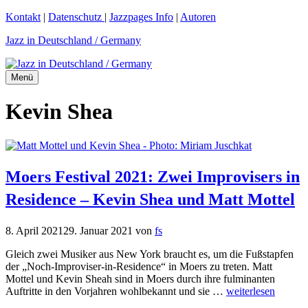
Zum
Kontakt
|
Datenschutz
|
Jazzpages Info
|
Autoren
Inhalt
Jazz in Deutschland / Germany
springen
Menü
Kevin Shea
Moers Festival 2021: Zwei Improvisers in
Residence – Kevin Shea und Matt Mottel
8. April 2021
29. Januar 2021
von
fs
Gleich zwei Musiker aus New York braucht es, um die Fußstapfen
der „Noch-Improviser-in-Residence“ in Moers zu treten. Matt
Mottel und Kevin Sheah sind in Moers durch ihre fulminanten
Auftritte in den Vorjahren wohlbekannt und sie …
weiterlesen