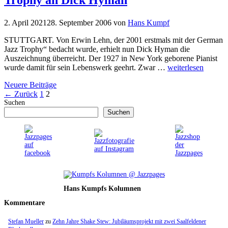
2. April 2021
28. September 2006
von
Hans Kumpf
STUTTGART. Von Erwin Lehn, der 2001 erstmals mit der German
Jazz Trophy“ bedacht wurde, erhielt nun Dick Hyman die
Auszeichnung überreicht. Der 1927 in New York geborene Pianist
wurde damit für sein Lebenswerk geehrt. Zwar …
weiterlesen
Neuere Beiträge
Seite
Seite
←
Zurück
1
2
Suchen
Suchen
Hans Kumpfs Kolumnen
Kommentare
Stefan Mueller
zu
Zehn Jahre Shake Stew: Jubiläumsprojekt mit zwei Saalfeldener