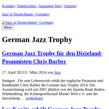
Zum
Kontakt
|
Datenschutz
|
Jazzpages Info
|
Autoren
Inhalt
Jazz in Deutschland / Germany
springen
Menü
German Jazz Trophy
German Jazz Trophy für den Dixieland-
Posaunisten Chris Barber
17. April 2021
11. März 2014
von
Jazz
Stuttgart . Für sein Lebenswerk erhält der englische Posaunist und
Bandleader Chris Barber die German Jazz Trophy 2014. Die
Auszeichnung wird seit 2001 jährlich von der Sparda-Bank Baden-
Württemberg, der Kulturgesellschaft Musik+Wort e.V. und der
Jazzzeitung …
weiterlesen