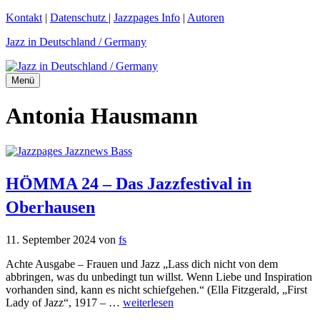
Zum
Kontakt
|
Datenschutz
|
Jazzpages Info
|
Autoren
Inhalt
Jazz in Deutschland / Germany
springen
Menü
Antonia Hausmann
HÖMMA 24 – Das Jazzfestival in
Oberhausen
11. September 2024
von
fs
Achte Ausgabe – Frauen und Jazz „Lass dich nicht von dem
abbringen, was du unbedingt tun willst. Wenn Liebe und Inspiration
vorhanden sind, kann es nicht schiefgehen.“ (Ella Fitzgerald, „First
Lady of Jazz“, 1917 – …
weiterlesen