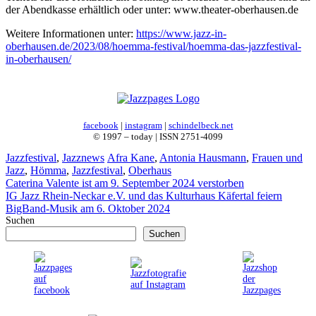
der Abendkasse erhältlich oder unter: www.theater-oberhausen.de
Weitere Informationen unter:
https://www.jazz-in-
oberhausen.de/2023/08/hoemma-festival/hoemma-das-jazzfestival-
in-oberhausen/
facebook
|
instagram
|
schindelbeck.net
© 1997 – today | ISSN 2751-4099
Kategorien
Schlagwörter
Jazzfestival
,
Jazznews
Afra Kane
,
Antonia Hausmann
,
Frauen und
Jazz
,
Hömma
,
Jazzfestival
,
Oberhaus
Caterina Valente ist am 9. September 2024 verstorben
IG Jazz Rhein-Neckar e.V. und das Kulturhaus Käfertal feiern
BigBand-Musik am 6. Oktober 2024
Suchen
Suchen