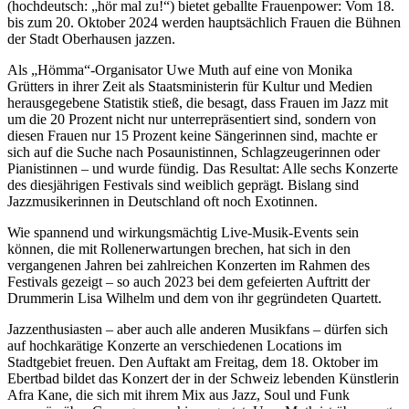
(hochdeutsch: „hör mal zu!“) bietet geballte Frauenpower: Vom 18.
bis zum 20. Oktober 2024 werden hauptsächlich Frauen die Bühnen
der Stadt Oberhausen jazzen.
Als „Hömma“-Organisator Uwe Muth auf eine von Monika
Grütters in ihrer Zeit als Staatsministerin für Kultur und Medien
herausgegebene Statistik stieß, die besagt, dass Frauen im Jazz mit
um die 20 Prozent nicht nur unterrepräsentiert sind, sondern von
diesen Frauen nur 15 Prozent keine Sängerinnen sind, machte er
sich auf die Suche nach Posaunistinnen, Schlagzeugerinnen oder
Pianistinnen – und wurde fündig. Das Resultat: Alle sechs Konzerte
des diesjährigen Festivals sind weiblich geprägt. Bislang sind
Jazzmusikerinnen in Deutschland oft noch Exotinnen.
Wie spannend und wirkungsmächtig Live-Musik-Events sein
können, die mit Rollenerwartungen brechen, hat sich in den
vergangenen Jahren bei zahlreichen Konzerten im Rahmen des
Festivals gezeigt – so auch 2023 bei dem gefeierten Auftritt der
Drummerin Lisa Wilhelm und dem von ihr gegründeten Quartett.
Jazzenthusiasten – aber auch alle anderen Musikfans – dürfen sich
auf hochkarätige Konzerte an verschiedenen Locations im
Stadtgebiet freuen. Den Auftakt am Freitag, dem 18. Oktober im
Ebertbad bildet das Konzert der in der Schweiz lebenden Künstlerin
Afra Kane, die sich mit ihrem Mix aus Jazz, Soul und Funk