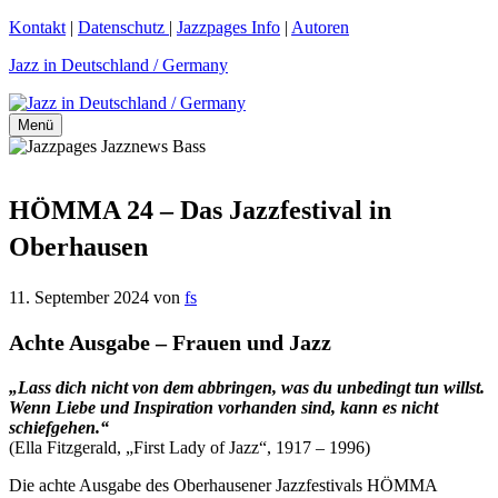
Zum
Kontakt
|
Datenschutz
|
Jazzpages Info
|
Autoren
Inhalt
Jazz in Deutschland / Germany
springen
Menü
HÖMMA 24 – Das Jazzfestival in
Oberhausen
11. September 2024
von
fs
Achte Ausgabe – Frauen und Jazz
„Lass dich nicht von dem abbringen, was du unbedingt tun willst.
Wenn Liebe und Inspiration vorhanden sind, kann es nicht
schiefgehen.“
(Ella Fitzgerald, „First Lady of Jazz“, 1917 – 1996)
Die achte Ausgabe des Oberhausener Jazzfestivals HÖMMA