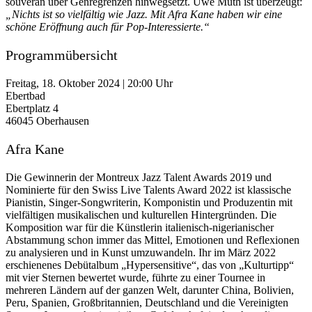
souverän über Genregrenzen hinwegsetzt. Uwe Muth ist überzeugt:
„Nichts ist so vielfältig wie Jazz. Mit Afra Kane haben wir eine
schöne Eröffnung auch für Pop-Interessierte.“
Programmübersicht
Freitag, 18. Oktober 2024 | 20:00 Uhr
Ebertbad
Ebertplatz 4
46045 Oberhausen
Afra Kane
Die Gewinnerin der Montreux Jazz Talent Awards 2019 und
Nominierte für den Swiss Live Talents Award 2022 ist klassische
Pianistin, Singer-Songwriterin, Komponistin und Produzentin mit
vielfältigen musikalischen und kulturellen Hintergründen. Die
Komposition war für die Künstlerin italienisch-nigerianischer
Abstammung schon immer das Mittel, Emotionen und Reflexionen
zu analysieren und in Kunst umzuwandeln. Ihr im März 2022
erschienenes Debütalbum „Hypersensitive“, das von „Kulturtipp“
mit vier Sternen bewertet wurde, führte zu einer Tournee in
mehreren Ländern auf der ganzen Welt, darunter China, Bolivien,
Peru, Spanien, Großbritannien, Deutschland und die Vereinigten