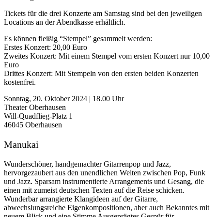
Tickets für die drei Konzerte am Samstag sind bei den jeweiligen
Locations an der Abendkasse erhältlich.
Es können fleißig “Stempel” gesammelt werden:
Erstes Konzert: 20,00 Euro
Zweites Konzert: Mit einem Stempel vom ersten Konzert nur 10,00
Euro
Drittes Konzert: Mit Stempeln von den ersten beiden Konzerten
kostenfrei.
Sonntag, 20. Oktober 2024 | 18.00 Uhr
Theater Oberhausen
Will-Quadflieg-Platz 1
46045 Oberhausen
Manukai
Wunderschöner, handgemachter Gitarrenpop und Jazz,
hervorgezaubert aus den unendlichen Weiten zwischen Pop, Funk
und Jazz. Sparsam instrumentierte Arrangements und Gesang, die
einen mit zumeist deutschen Texten auf die Reise schicken.
Wunderbar arrangierte Klangideen auf der Gitarre,
abwechslungsreiche Eigenkompositionen, aber auch Bekanntes mit
neuem Blick und eine Stimme Ausgeprägtes Gespür für