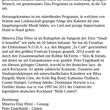
Wunsch, ein gemeinsames Duo-Programm zu realisieren, in die Tat
um.
Herausgekommen ist ein mitreißendes Programm, in welchem von
Wärme und Leidenschaft geprägte Songs den Rahmen für eine
hingebungsvolle Musik bilden, wo Lied und jazzige Improvisation
Hand in Hand gehen.
Minerva Díaz Pérez ist im Ruhrgebiet als Sängerin des Trios “Small
is beautiful” seit mehr als 20 Jahren bekannt. Sie hat als Frontfrau
der Elektroband N.O.H.A. u.a. den Megahit „Tu Café“ geschrieben
und auf den größten Festivals Europas gespielt. 2014 wurde sie
durch ihre Zusammenarbeit mit Bobbie McFerrin + Slixs & friends,
mit denen sie auf Europatournee war, geadelt. Peter Engelhardt ist
ein überaus gefragter Gitarrist, sowohl in der deutschen Jazz- als
auch Rockszene. Er spielte zahlreiche Konzerte, Tourneen und
Studioproduktionen mit unterschiedlichsten Künstlern wie Blixa
Bargeld, Marla Glen, der Köln Big Band, Katharina Thalbach,
Gunter Hampel, Gerburg Jahnke, Dominique Horwitz u.v.a.
Darüber hinaus war er von 1995 bis 2011 der Gitarrist der
legendären deutschen Rockband “Birth Control”.
Besetzung:
Minerva Díaz Pérez – Gesang
Peter Engelhardt – Gitarre