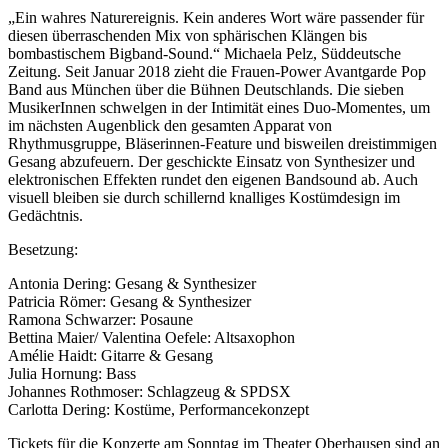
„Ein wahres Naturereignis. Kein anderes Wort wäre passender für
diesen überraschenden Mix von sphärischen Klängen bis
bombastischem Bigband-Sound.“ Michaela Pelz, Süddeutsche
Zeitung. Seit Januar 2018 zieht die Frauen-Power Avantgarde Pop
Band aus München über die Bühnen Deutschlands. Die sieben
MusikerInnen schwelgen in der Intimität eines Duo-Momentes, um
im nächsten Augenblick den gesamten Apparat von
Rhythmusgruppe, Bläserinnen-Feature und bisweilen dreistimmigen
Gesang abzufeuern. Der geschickte Einsatz von Synthesizer und
elektronischen Effekten rundet den eigenen Bandsound ab. Auch
visuell bleiben sie durch schillernd knalliges Kostümdesign im
Gedächtnis.
Besetzung:
Antonia Dering: Gesang & Synthesizer
Patricia Römer: Gesang & Synthesizer
Ramona Schwarzer: Posaune
Bettina Maier/ Valentina Oefele: Altsaxophon
Amélie Haidt: Gitarre & Gesang
Julia Hornung: Bass
Johannes Rothmoser: Schlagzeug & SPDSX
Carlotta Dering: Kostüme, Performancekonzept
Tickets für die Konzerte am Sonntag im Theater Oberhausen sind an