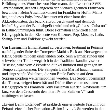
Erfüllung eines Wunsches von Huesmann, dem Leiter der SWR-
Jazzredaktion, der seit Längerem den vielfach geehrten Franzosen
bewundert. Beim Abschlusskonzert im Frankfurter Hof in Mainz
beginnt dieses Poly-Jazz-Abenteuer mit einer Intro des
Akkordeonisten, das bald kraftvoll beschwingt und dennoch
leichtfüßig von der Band abgelöst wird und mit „Cuba si, Cuba no“
in Latin-Stimmungen führt. Diese Formation entwickelt einen
Klangteppich, in den Elemente von Klezmer, Pop, Musette, Latin,
Swing-Jazz und Folklore gewebt werden.
Um Huesmanns Einschätzung zu bestätigen, bestimmt in Peiranis
nachfolgender Suite der Trompeter Mathias Eick aus Norwegen den
Klang bereits mit dem einleitenden Solo. Sein warmer, runder und
schwebender Ton bewegt sich in der Tradition skandinavischer
Tristesse, wird vom Akkordeon dunkel timbriert und getragen im
Tempo aufgenommen. Die Sängerin Leila Martial haucht, summt
und singt sanfte Vokalisen, die von Emile Parisien auf dem
Sopransaxophon weitergesponnen werden. Das Septett übernimmt
das Thema, steigert Intensität und Dichte über einem ostinaten
Klangteppich des Pianisten Tony Paeleman auf den Keyboards, um
kurz vor dem Crescendo den „Part IV der Suite en V“ sanft
ausklingen zu lassen.
„Living Being Extended“ ist praktisch eine erweiterte Fassung von
Peiranis eigentlicher Formation „Being Living“. So werden in den