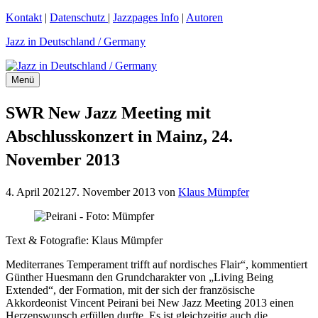
Zum
Kontakt
|
Datenschutz
|
Jazzpages Info
|
Autoren
Inhalt
Jazz in Deutschland / Germany
springen
Menü
SWR New Jazz Meeting mit
Abschlusskonzert in Mainz, 24.
November 2013
4. April 2021
27. November 2013
von
Klaus Mümpfer
Text & Fotografie: Klaus Mümpfer
Mediterranes Temperament trifft auf nordisches Flair“, kommentiert
Günther Huesmann den Grundcharakter von „Living Being
Extended“, der Formation, mit der sich der französische
Akkordeonist Vincent Peirani bei New Jazz Meeting 2013 einen
Herzenswunsch erfüllen durfte. Es ist gleichzeitig auch die