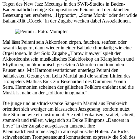
Tagen des New Jazz Meetings in den SWR-Studios in Baden-
Baden natürlich einige Kompositionen Peiranis mit der aktuellen
Besetzung neu erarbeitet. „Hypnotic“, „Some Monk“ oder der wilde
Balkan-Ritt „Cocek“ in der Zugabe wecken dabei Assoziationen.
Mal lässt Peirani sein Akkordeon zirpen, fauchen, seufzen oder
rasant klappern, dann wieder in einer Ballade choralartig wie eine
Orgel tönen. In der Solo-Zugabe „Throw it away“ spielt der
Akkordeonist sein musikalisches Kaleidoskop an Klangfarben und
Rhythmen, an ökonomisch gesetzten Akkorden und tönenden
Pausen aus. Mit Harmonievariationen unterlegt Peirani den
balladesken Gesang von Leila Martial und die sanften Linien des
Trompeters Mathias Eick zur Besenarbeit des Dummers Yoann
Serra. Harmonien scheinen der gälischen Folklore entlehnt und die
Musik ist nahe an der „folklore imaginaire“.
Die junge und ausdrucksstarke Sängerin Martial aus Frankreich
orientiert sich weniger am klassischen Jazzgesang, sondern nutzt
ihre Stimme wie ein Instrument. Sie reiht Vokalisen, scattet, schreit,
stammelt und trällert, wiegt sich zu Duke Ellingtons „Dancers in
Love“ in der Zugabe ausgelassen tanzend. Ihre
Kleinmädchenstimme steigt in atmosphärische Höhen. Zu Eicks
schwebendem Trompetensound kontrastieren expressiv die Soli des