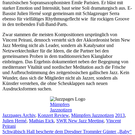
französischen Sopransaxophonisten Emile Parisien. Er bläst mit
starker Emotion und Intensität, baut seine Soli dramaturgisch aus. E-
Bassist Julien Herné sorgt gemeinsam mit Schlagzeuger Serra
ebenso für vielfältiges Rhythmusgeflecht wie für rockigen Groove
in den treibenden Full-Band-Parts.
Zwar stammen die meisten Kompositionen ursprünglich von
Vincent Peirani, dennoch versteht sich der Akkordeonist beim New
Jazz Meeting nicht als Leader, sondern als Katalysator und
Netzwerktechniker für die Ideen, die die Partner bei den
gemeinsamen Proben in dem traditionsreichen Klanglabor
einbringen. Das Ergebnis dokumentiert neben der Begegnung von
mediterraner Vitalität und nordischer Meditation auch die Frische
und Aufbruchstimmung des zeitgenössischen gallischen Jazz. Kein
Wunder, dass sich die Mitglieder nicht als Jazzer, sondern als
Künstler verstehen, die ohne Scheuklappen nach neuen
Ausdrucksformen suchen.
Mümpfers
Jazznotizen
Kategorien
Schlagwör
Jazzpages Archiv
,
Konzert Review
,
Mümpfers Jazznotizen
2013
,
Julien Herné
,
Mathias Eick
,
SWR New Jazz Meeting
,
Vincent
Peirani
Schwäbisch Hall bescherte dem Dresdner Trommler Günter „Baby“