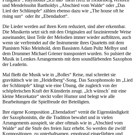
und Mendelssohn Bartholdys „Abschied vom Walde“ oder „Das
Lied der Schlümpfe“ zählen ebenso dazu wie „The house oft he
rising sun“ oder ihr „Ebendadort“.
Die Lieder werden auf ihren Kern reduziert, sind aber erkennbar.
Die Musikerin setzt sich mit den Originalen auf faszinierende Weise
auseinander, lässt Teile der Melodien immer wieder aufblitzen, auch
wenn sie verfremdet auf die Instrumente ihres Quartetts mit dem
Pianisten Niko Meinhold, dem Bassisten Adam Pultz Melbye und
dem Drummer Michael Griener transponiert wurden. So pulsiert die
Musik in Lemkes Arrangements mit dem soundfärbenden Saxophon
der Leaderin.
Mal fließt die Musik wie in „Bolles“ Reise, mal schreitet sie
gravitätisch wie im „Heidelberg“-Song. Das Saxophonsolo im „Lied
der Schlümpfe“ klingt wie eine Übung, die zugleich von der
schöpferischen Kraft der Künstlerin zeugt. „Ich wünsch´ mir eine
kleine Miezekatze“ steckt voller Humor und belegt wie alle
Bearbeitungen die Spielfreude der Beteiligten.
Ihre eigene Komposition „Ebendadort“ verrät die Eigenständigkeit
der Saxophonistin, die die Tradition bewahrt und in vielen
Arrangements ausspielt, sie aber oftmals wie in „Abschied vom
Walde“ auf die Stufe des freien Jazz erhebt. So werden die zwölf
Kompositionen zu unterhaltsamen, emotional eingefärbten und