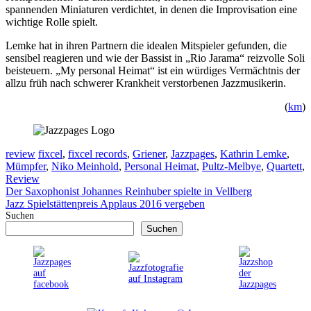
spannenden Miniaturen verdichtet, in denen die Improvisation eine
wichtige Rolle spielt.
Lemke hat in ihren Partnern die idealen Mitspieler gefunden, die
sensibel reagieren und wie der Bassist in „Rio Jarama“ reizvolle Soli
beisteuern. „My personal Heimat“ ist ein würdiges Vermächtnis der
allzu früh nach schwerer Krankheit verstorbenen Jazzmusikerin.
(
km
)
Kategorien
Schlagwörter
review
fixcel
,
fixcel records
,
Griener
,
Jazzpages
,
Kathrin Lemke
,
Mümpfer
,
Niko Meinhold
,
Personal Heimat
,
Pultz-Melbye
,
Quartett
,
Review
Der Saxophonist Johannes Reinhuber spielte in Vellberg
Jazz Spielstättenpreis Applaus 2016 vergeben
Suchen
Suchen