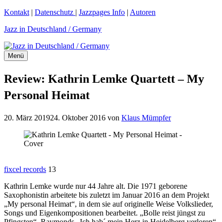
Zum
Kontakt
|
Datenschutz
|
Jazzpages Info
|
Autoren
Inhalt
Jazz in Deutschland / Germany
springen
Menü
Review: Kathrin Lemke Quartett – My
Personal Heimat
20. März 2019
24. Oktober 2016
von
Klaus Mümpfer
fixcel records
13
Kathrin Lemke wurde nur 44 Jahre alt. Die 1971 geborene
Saxophonistin arbeitete bis zuletzt im Januar 2016 an dem Projekt
„My personal Heimat“, in dem sie auf originelle Weise Volkslieder,
Songs und Eigenkompositionen bearbeitet. „Bolle reist jüngst zu
Pfingsten“, Raymonds „Ich hab´ mein Herz in Heidelberg verloren“