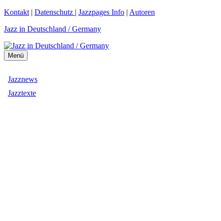
Zum
Kontakt
|
Datenschutz
|
Jazzpages Info
|
Autoren
Inhalt
Jazz in Deutschland / Germany
springen
Menü
Jazznews
Jazztexte