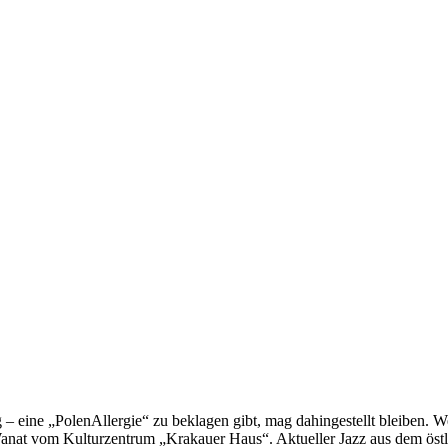
ne „PolenAllergie“ zu beklagen gibt, mag dahingestellt bleiben. Wen
 Wanat vom Kulturzentrum „Krakauer Haus“. Aktueller Jazz aus dem öst