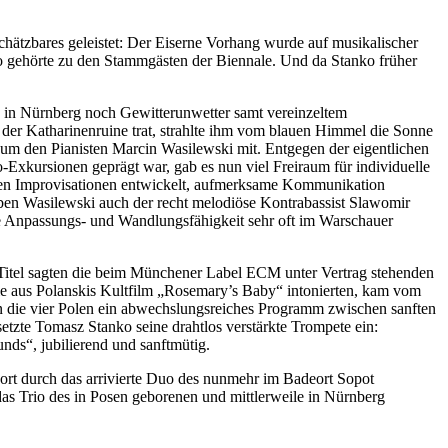
chätzbares geleistet: Der Eiserne Vorhang wurde auf musikalischer
o gehörte zu den Stammgästen der Biennale. Und da Stanko früher
e in Nürnberg noch Gewitterunwetter samt vereinzeltem
er Katharinenruine trat, strahlte ihm vom blauen Himmel die Sonne
 um den Pianisten Marcin Wasilewski mit. Entgegen der eigentlichen
Exkursionen geprägt war, gab es nun viel Freiraum für individuelle
nen Improvisationen entwickelt, aufmerksame Kommunikation
neben Wasilewski auch der recht melodiöse Kontrabassist Slawomir
e Anpassungs- und Wandlungsfähigkeit sehr oft im Warschauer
e Titel sagten die beim Münchener Label ECM unter Vertrag stehenden
ie aus Polanskis Kultfilm „Rosemary’s Baby“ intonierten, kam vom
n die vier Polen ein abwechslungsreiches Programm zwischen sanften
tzte Tomasz Stanko seine drahtlos verstärkte Trompete ein:
unds“, jubilierend und sanftmütig.
sort durch das arrivierte Duo des nunmehr im Badeort Sopot
as Trio des in Posen geborenen und mittlerweile in Nürnberg
.