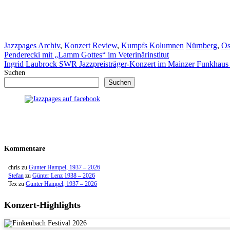
Kategorien
Schlagwörter
Jazzpages Archiv
,
Konzert Review
,
Kumpfs Kolumnen
Nürnberg
,
Os
Penderecki mit „Lamm Gottes“ im Veterinärinstitut
Ingrid Laubrock SWR Jazzpreisträger-Konzert im Mainzer Funkhaus 
Suchen
Suchen
Kommentare
chris
zu
Gunter Hampel, 1937 – 2026
Stefan
zu
Günter Lenz 1938 – 2026
Tex
zu
Gunter Hampel, 1937 – 2026
Konzert-Highlights