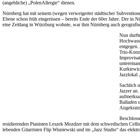
(angebliche) „PolenAllergie“ dienen.
Nürnberg hat mit seinem (wegen verweigerter städtischer Subventione
Ebene schon früh eingerissen – bereits Ende der 60er Jahre. Der in
eine Zeitlang in Würzburg wohnte, war ihm Nürnberg auch geografis
Nun durfte
Hochwasse
entgegen. 
Trio-Konze
Improvisa
untereinan
Kurkiewic
Jazzlokal
Sachlich u
Jazzer an
aufmerksa
Balladen 
Angekratzt
Beschlosse
residierenden Pianisten Leszek Mozdzer mit dem schwedischen Cellis
lebenden Gitarristen Flip Wisniewski und im „Jazz Studio“ das elekt