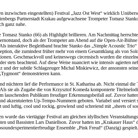
n inzwischen eingestellten) Festival „Jazz Ost West“ wirklich Unübers
 Nürnbergs Partnerstadt Krakau aufgewachsene Trompeter Tomasz Stank
ch ganz nahe.
 Tomasz Stanko (66) als Highlight brillieren. Am Nachmittag herrscht
rnotstand, doch als der Trompeter am Abend auf die Open-Air-Bühne d
Als interaktive Begleitband brachte Stanko das „Simple Acoustic Trio“
ption, die zumindest früher mehr von einem Gesamtklang als von Solo-
tionen. Geschmackvoll und keineswegs circensisch wurden die einzel
der stets beachtend. Auf diese Weise nuanciert wie intensiv agierten 
z und der subtile Schlagzeuger Michal Miskiewicz, der ansonsten sein
 „Tygmont“ demonstrieren kann.
nd nüchtern lief die Performance in St. Katharina ab. Nicht einmal di
. Als sie als Zugabe die von Krzysztof Komeda komponierte Titelmelod
m lauschenden Publikum freudiger Erkennungsbeifall auf. Zuvor hatte
und akzentuierten Up-Tempo-Nummern geboten. Variabel und versiert se
 und luftig, cool und rockig, growlend und schreiend mit „sheets of so
n wurde das viertägige Festival am gleichen idyllischen Veranstaltung
ten und Bassisten Lars Daniellson. Zuvor hatten im „Krakauer Haus“ d
rosoundexperimentierfreudige Ensemble „Pink Freud“ (Danzig) gespielt