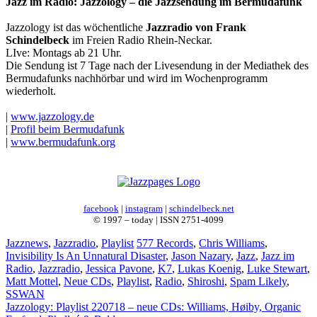
Jazz im Radio: Jazzology – die Jazzsendung im Bermudafunk
Jazzology ist das wöchentliche
Jazzradio von Frank
Schindelbeck
im Freien Radio Rhein-Neckar.
LIve: Montags ab 21 Uhr.
Die Sendung ist 7 Tage nach der Livesendung in der Mediathek des
Bermudafunks nachhörbar und wird im Wochenprogramm
wiederholt.
|
www.jazzology.de
|
Profil beim Bermudafunk
|
www.bermudafunk.org
facebook
|
instagram
|
schindelbeck.net
© 1997 – today | ISSN 2751-4099
Kategorien
Schlagwörter
Jazznews
,
Jazzradio
,
Playlist
577 Records
,
Chris Williams
,
Invisibility Is An Unnatural Disaster
,
Jason Nazary
,
Jazz
,
Jazz im
Radio
,
Jazzradio
,
Jessica Pavone
,
K7
,
Lukas Koenig
,
Luke Stewart
,
Matt Mottel
,
Neue CDs
,
Playlist
,
Radio
,
Shiroshi
,
Spam Likely
,
SSWAN
Jazzology: Playlist 220718 – neue CDs: Williams, Høiby, Organic