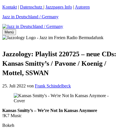
Zum
Kontakt
|
Datenschutz
|
Jazzpages Info
|
Autoren
Inhalt
Jazz in Deutschland / Germany
springen
Menü
Jazzology: Playlist 220725 – neue CDs:
Kansas Smitty’s / Pavone / Koenig /
Mottel, SSWAN
25. Juli 2022
von
Frank Schindelbeck
Kansas Smitty’s – We’re Not In Kansas Anymore
!K7 Music
Bokeh