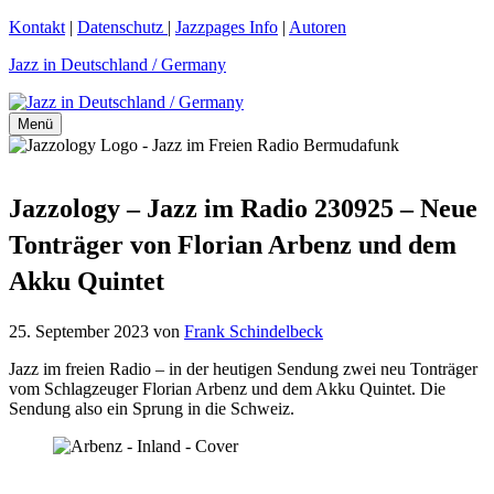
Zum
Kontakt
|
Datenschutz
|
Jazzpages Info
|
Autoren
Inhalt
Jazz in Deutschland / Germany
springen
Menü
Jazzology – Jazz im Radio 230925 – Neue
Tonträger von Florian Arbenz und dem
Akku Quintet
25. September 2023
von
Frank Schindelbeck
Jazz im freien Radio – in der heutigen Sendung zwei neu Tonträger
vom Schlagzeuger Florian Arbenz und dem Akku Quintet. Die
Sendung also ein Sprung in die Schweiz.