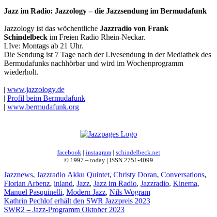
Jazz im Radio: Jazzology – die Jazzsendung im Bermudafunk
Jazzology ist das wöchentliche
Jazzradio von Frank
Schindelbeck
im Freien Radio Rhein-Neckar.
LIve: Montags ab 21 Uhr.
Die Sendung ist 7 Tage nach der Livesendung in der Mediathek des
Bermudafunks nachhörbar und wird im Wochenprogramm
wiederholt.
|
www.jazzology.de
|
Profil beim Bermudafunk
|
www.bermudafunk.org
facebook
|
instagram
|
schindelbeck.net
© 1997 – today | ISSN 2751-4099
Kategorien
Schlagwörter
Jazznews
,
Jazzradio
Akku Quintet
,
Christy Doran
,
Conversations
,
Florian Arbenz
,
inland
,
Jazz
,
Jazz im Radio
,
Jazzradio
,
Kinema
,
Manuel Pasquinelli
,
Modern Jazz
,
Nils Wogram
Kathrin Pechlof erhält den SWR Jazzpreis 2023
SWR2 – Jazz-Programm Oktober 2023