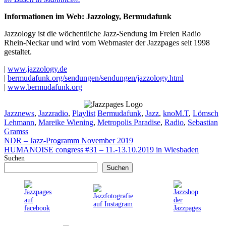
Informationen im Web: Jazzology, Bermudafunk
Jazzology ist die wöchentliche Jazz-Sendung im Freien Radio
Rhein-Neckar und wird vom Webmaster der Jazzpages seit 1998
gestaltet.
|
www.jazzology.de
|
bermudafunk.org/sendungen/sendungen/jazzology.html
|
www.bermudafunk.org
Kategorien
Schlagwörter
Jazznews
,
Jazzradio
,
Playlist
Bermudafunk
,
Jazz
,
knoM.T
,
Lömsch
Lehmann
,
Mareike Wiening
,
Metropolis Paradise
,
Radio
,
Sebastian
Gramss
NDR – Jazz-Programm November 2019
HUMANOISE congress #31 – 11.-13.10.2019 in Wiesbaden
Suchen
Suchen