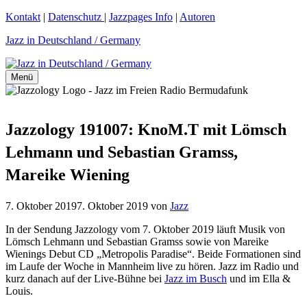
Zum
Kontakt
|
Datenschutz
|
Jazzpages Info
|
Autoren
Inhalt
Jazz in Deutschland / Germany
springen
Menü
Jazzology 191007: KnoM.T mit Lömsch
Lehmann und Sebastian Gramss,
Mareike Wiening
7. Oktober 2019
7. Oktober 2019
von
Jazz
In der Sendung Jazzology vom 7. Oktober 2019 läuft Musik von
Lömsch Lehmann und Sebastian Gramss sowie von Mareike
Wienings Debut CD „Metropolis Paradise“. Beide Formationen sind
im Laufe der Woche in Mannheim live zu hören. Jazz im Radio und
kurz danach auf der Live-Bühne bei
Jazz im Busch
und im Ella &
Louis.