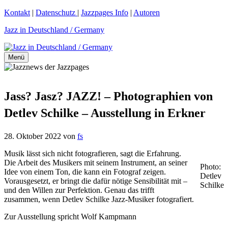
Zum
Kontakt
|
Datenschutz
|
Jazzpages Info
|
Autoren
Inhalt
Jazz in Deutschland / Germany
springen
Menü
Jass? Jasz? JAZZ! – Photographien von
Detlev Schilke – Ausstellung in Erkner
28. Oktober 2022
von
fs
Musik lässt sich nicht fotografieren, sagt die Erfahrung.
Die Arbeit des Musikers mit seinem Instrument, an seiner
Photo:
Idee von einem Ton, die kann ein Fotograf zeigen.
Detlev
Vorausgesetzt, er bringt die dafür nötige Sensibilität mit –
Schilke
und den Willen zur Perfektion. Genau das trifft
zusammen, wenn Detlev Schilke Jazz-Musiker fotografiert.
Zur Ausstellung spricht Wolf Kampmann