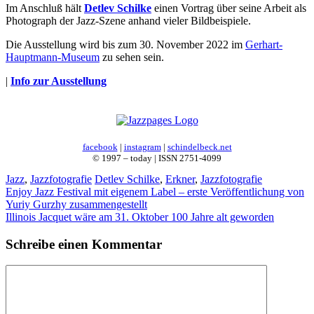
Im Anschluß hält
Detlev Schilke
einen Vortrag über seine Arbeit als
Photograph der Jazz-Szene anhand vieler Bildbeispiele.
Die Ausstellung wird bis zum 30. November 2022 im
Gerhart-
Hauptmann-Museum
zu sehen sein.
|
Info zur Ausstellung
facebook
|
instagram
|
schindelbeck.net
© 1997 – today | ISSN 2751-4099
Kategorien
Schlagwörter
Jazz
,
Jazzfotografie
Detlev Schilke
,
Erkner
,
Jazzfotografie
Enjoy Jazz Festival mit eigenem Label – erste Veröffentlichung von
Yuriy Gurzhy zusammengestellt
Illinois Jacquet wäre am 31. Oktober 100 Jahre alt geworden
Schreibe einen Kommentar
Kommentar