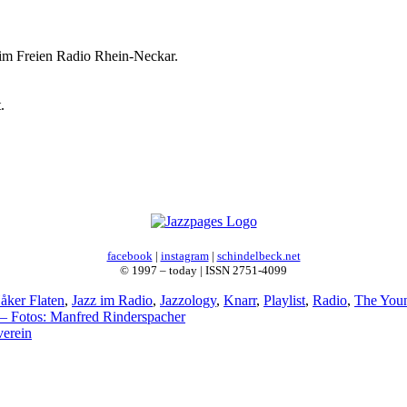
im Freien Radio Rhein-Neckar.
.
facebook
|
instagram
|
schindelbeck.net
© 1997 – today | ISSN 2751-4099
åker Flaten
,
Jazz im Radio
,
Jazzology
,
Knarr
,
Playlist
,
Radio
,
The You
 – Fotos: Manfred Rinderspacher
verein