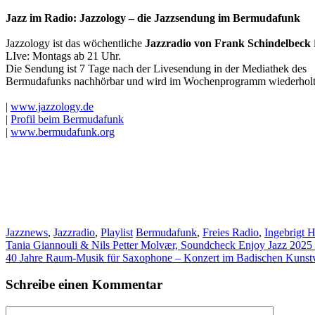
Jazz im Radio: Jazzology – die Jazzsendung im Bermudafunk
Jazzology ist das wöchentliche
Jazzradio von Frank Schindelbeck
LIve: Montags ab 21 Uhr.
Die Sendung ist 7 Tage nach der Livesendung in der Mediathek des
Bermudafunks nachhörbar und wird im Wochenprogramm wiederholt
|
www.jazzology.de
|
Profil beim Bermudafunk
|
www.bermudafunk.org
Kategorien
Schlagwörter
Jazznews
,
Jazzradio
,
Playlist
Bermudafunk
,
Freies Radio
,
Ingebrigt H
Tania Giannouli & Nils Petter Molvær, Soundcheck Enjoy Jazz 2025
40 Jahre Raum-Musik für Saxophone – Konzert im Badischen Kunst
Schreibe einen Kommentar
Kommentar