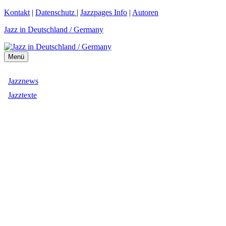
Zum
Kontakt
|
Datenschutz
|
Jazzpages Info
|
Autoren
Inhalt
Jazz in Deutschland / Germany
springen
Menü
Jazznews
Jazztexte