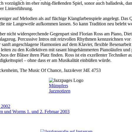
 vorzüglich im eher ruhig-fließenden Spiel, sonor auch balladesk, dan
er Linienführung.
niger auf Melodien als auf flächige Klangfarbenspiele angelegt. Das Qu
die nie Langeweile aufkommen lassen. So kann Tradition neu belebt w
ber nicht widersprechende Gegenpart sind Florian Ross am Piano, Die
agzeug. Percussive Intros mit reizvollen Rhythmen kennzeichnen vor
r sanft angeschlagene Harmonien auf dem Klavier, flexible Besenarbeit
e leiten zu den Kollektiven mit rasant hingehämmerten Pianoläufen und
uos der Bläser ihren Platz finden. Ross ist ein exzellenter Techniker a
gkeitsspiel – ohne dass er am Musikalität einbüßen würde.
ckenheim, The Music Of Chance, Jazz4ever J4E 4753
Mümpfers
Jazznotizen
r 2002
lm und Worms 1. und 2. Februar 2003