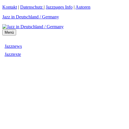
Zum
Kontakt
|
Datenschutz
|
Jazzpages Info
|
Autoren
Inhalt
Jazz in Deutschland / Germany
springen
Menü
Jazznews
Jazztexte