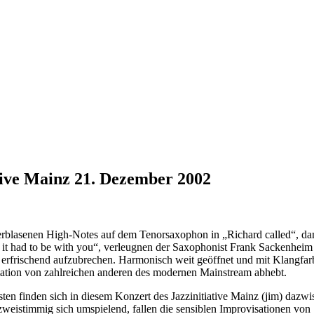
tive Mainz 21. Dezember 2002
rblasenen High-Notes auf dem Tenorsaxophon in „Richard called“, dann
it had to be with you“, verleugnen der Saxophonist Frank Sackenheim u
e erfrischend aufzubrechen. Harmonisch weit geöffnet und mit Klangfarb
mation von zahlreichen anderen des modernen Mainstream abhebt.
listen finden sich in diesem Konzert des Jazzinitiative Mainz (jim) daz
 zweistimmig sich umspielend, fallen die sensiblen Improvisationen 