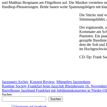
und Matthias Bergmann am Flügelhorn auf. Die Musiker verstehen sich
Hardbop-Phrasierungen. Beide bauen weite Spannungsbögen mit klar
Die Stücke sind we
Stimmungsbilder, 
Der ergänzende, a
Kornmaier am Schl
Pianisten. Ein paa
gezupfte Basslini
dem die Soli und D
im Hochgeschwindi
CD-Tip: Frank Sa
Kategorien
Jazzpages Archiv
,
Konzert Review
,
Mümpfers Jazznotizen
Ragtime Society Frankfurt beim Jazzclub Rheinhessen 16. Novembe
Barrelhouse Jazzband Frankfurt mit Jubiläumskonzerten in Nieder-O
Suchen
Suchen