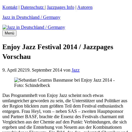
Zum
Kontakt
|
Datenschutz
|
Jazzpages Info
|
Autoren
Inhalt
Jazz in Deutschland / Germany
springen
Menü
Enjoy Jazz Festival 2014 / Jazzpages
Vorschau
9. April 2021
9. September 2014
von
Jazz
Das Programmheft von Enjoy Jazz scheint noch etwas
umfangreicher geworden zu sein, die Unterstützer und Politiker aus
der Region blickten zum größten Teil dem Festival enthusiastisch
entgegen. Frau Heyl, vom – neben SAS – zweiten Hauptsponsor
und Partner BASF, brachte die Essenz des Festivals charmant mit
Vergleichen aus der Chemie auf den Punkt: Verbindungen, die sich
ergeben und die Entstehung von Neuem aus der Kombinationen