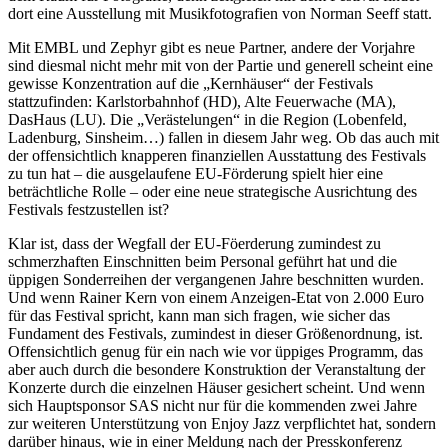
dort eine Ausstellung mit Musikfotografien von Norman Seeff statt.
Mit EMBL und Zephyr gibt es neue Partner, andere der Vorjahre
sind diesmal nicht mehr mit von der Partie und generell scheint eine
gewisse Konzentration auf die „Kernhäuser“ der Festivals
stattzufinden: Karlstorbahnhof (HD), Alte Feuerwache (MA),
DasHaus (LU). Die „Verästelungen“ in die Region (Lobenfeld,
Ladenburg, Sinsheim…) fallen in diesem Jahr weg. Ob das auch mit
der offensichtlich knapperen finanziellen Ausstattung des Festivals
zu tun hat – die ausgelaufene EU-Förderung spielt hier eine
beträchtliche Rolle – oder eine neue strategische Ausrichtung des
Festivals festzustellen ist?
Klar ist, dass der Wegfall der EU-Föerderung zumindest zu
schmerzhaften Einschnitten beim Personal geführt hat und die
üppigen Sonderreihen der vergangenen Jahre beschnitten wurden.
Und wenn Rainer Kern von einem Anzeigen-Etat von 2.000 Euro
für das Festival spricht, kann man sich fragen, wie sicher das
Fundament des Festivals, zumindest in dieser Größenordnung, ist.
Offensichtlich genug für ein nach wie vor üppiges Programm, das
aber auch durch die besondere Konstruktion der Veranstaltung der
Konzerte durch die einzelnen Häuser gesichert scheint. Und wenn
sich Hauptsponsor SAS nicht nur für die kommenden zwei Jahre
zur weiteren Unterstützung von Enjoy Jazz verpflichtet hat, sondern
darüber hinaus, wie in einer Meldung nach der Presskonferenz