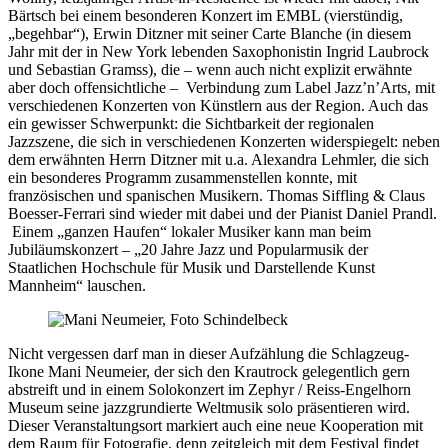
Bärtsch bei einem besonderen Konzert im EMBL (vierstündig,
„begehbar“), Erwin Ditzner mit seiner Carte Blanche (in diesem
Jahr mit der in New York lebenden Saxophonistin Ingrid Laubrock
und Sebastian Gramss), die – wenn auch nicht explizit erwähnte
aber doch offensichtliche – Verbindung zum Label Jazz’n’Arts, mit
verschiedenen Konzerten von Künstlern aus der Region. Auch das
ein gewisser Schwerpunkt: die Sichtbarkeit der regionalen
Jazzszene, die sich in verschiedenen Konzerten widerspiegelt: neben
dem erwähnten Herrn Ditzner mit u.a. Alexandra Lehmler, die sich
ein besonderes Programm zusammenstellen konnte, mit
französischen und spanischen Musikern. Thomas Siffling & Claus
Boesser-Ferrari sind wieder mit dabei und der Pianist Daniel Prandl.
Einem „ganzen Haufen“ lokaler Musiker kann man beim
Jubiläumskonzert – „20 Jahre Jazz und Popularmusik der
Staatlichen Hochschule für Musik und Darstellende Kunst
Mannheim“ lauschen.
Nicht vergessen darf man in dieser Aufzählung die Schlagzeug-
Ikone Mani Neumeier, der sich den Krautrock gelegentlich gern
abstreift und in einem Solokonzert im Zephyr / Reiss-Engelhorn
Museum seine jazzgrundierte Weltmusik solo präsentieren wird.
Dieser Veranstaltungsort markiert auch eine neue Kooperation mit
dem Raum für Fotografie, denn zeitgleich mit dem Festival findet