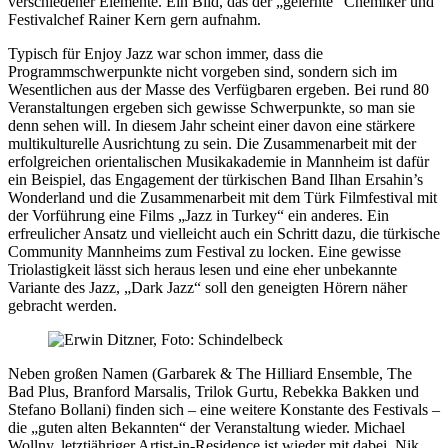
verschiedener Elemente. Ein Bild, das der „gelernte“ Chemiker und
Festivalchef Rainer Kern gern aufnahm.
Typisch für Enjoy Jazz war schon immer, dass die
Programmschwerpunkte nicht vorgeben sind, sondern sich im
Wesentlichen aus der Masse des Verfügbaren ergeben. Bei rund 80
Veranstaltungen ergeben sich gewisse Schwerpunkte, so man sie
denn sehen will. In diesem Jahr scheint einer davon eine stärkere
multikulturelle Ausrichtung zu sein. Die Zusammenarbeit mit der
erfolgreichen orientalischen Musikakademie in Mannheim ist dafür
ein Beispiel, das Engagement der türkischen Band Ilhan Ersahin’s
Wonderland und die Zusammenarbeit mit dem Türk Filmfestival mit
der Vorführung eine Films „Jazz in Turkey“ ein anderes. Ein
erfreulicher Ansatz und vielleicht auch ein Schritt dazu, die türkische
Community Mannheims zum Festival zu locken. Eine gewisse
Triolastigkeit lässt sich heraus lesen und eine eher unbekannte
Variante des Jazz, „Dark Jazz“ soll den geneigten Hörern näher
gebracht werden.
Neben großen Namen (Garbarek & The Hilliard Ensemble, The
Bad Plus, Branford Marsalis, Trilok Gurtu, Rebekka Bakken und
Stefano Bollani) finden sich – eine weitere Konstante des Festivals –
die „guten alten Bekannten“ der Veranstaltung wieder. Michael
Wollny, letztjähriger Artist-in-Residence ist wieder mit dabei, Nik