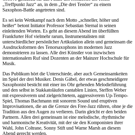
„Treffpunkt Jazz“ an, in dem „Die drei Tenöre“ zu einem
Saxophon-Battle angetreten sind.
Es sei kein Wettkampf nach dem Motto „schneller, höher und
heißer“ betont Initiator Professor Sebastian Sternal in seinen
einleitenden Worten. Es geht an diesem Abend im überfüllten
Frankfurter Hof vielmehr rarum, Instrumentalisten mit
unterschiedlicher persönlicher Artikulation allein und gemeinsam die
Ausdrucksformen des Tenorsaxophons im modernen Jazz
demonstrieren zu lassen. Alle drei Künstler von inzwischen
internationalem Ruf sind Dozenten an der Mainzer Hochschule für
Musik.
Das Publikum hört die Unterschiede, aber auch Gemeinsamkeiten
im Spiel der drei Musiker. Denis Gäbel, der etwas geschmeidigere
Saxophonist besticht mit einer ins Ohr gehenden Melodieführung
und den selbst in Stakkatoläufen cantablen Linien, Steffen Weber
mit expressiverem und zielgerichtetem, aggressiverem Up-Tempo-
Spiel, Thomas Bachmann mit sonorem Sound und eruptiven
Improvisationen, die an die Grenze des Free-Jazz rühren, ohne je die
Tradition aus den Augen zu verlieren. Darin gleicht er den beiden
Partnern. Allen drei gemeinsam ist eine melodische, rhythmische
und harmonische Kreativität, mit der sie den Komponisten ihrer
Wahl, John Coltrane, Sonny Stift und Warne Marsh an diesem
Abend gerecht werden.