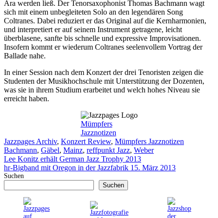
Ära werden ließ. Der Tenorsaxophonist Thomas Bachmann wagt
sich mit einem unbegleiteten Solo an den legendären Song
Coltranes. Dabei reduziert er das Original auf die Kernharmonien,
und interpretiert er auf seinem Instrument getragene, leicht
überblasene, sanfte bis schnelle und expressive Improvisationen.
Insofern kommt er wiederum Coltranes seelenvollem Vortrag der
Ballade nahe.
In einer Session nach dem Konzert der drei Tenoristen zeigen die
Studenten der Musikhochschule mit Unterstützung der Dozenten,
was sie in ihrem Studium erarbeitet und welch hohes Niveau sie
erreicht haben.
Mümpfers
Jazznotizen
Kategorien
Schlagwört
Jazzpages Archiv
,
Konzert Review
,
Mümpfers Jazznotizen
Bachmann
,
Gäbel
,
Mainz
,
reffpunkt Jazz
,
Weber
Lee Konitz erhält German Jazz Trophy 2013
hr-Bigband mit Oregon in der Jazzfabrik 15. März 2013
Suchen
Suchen