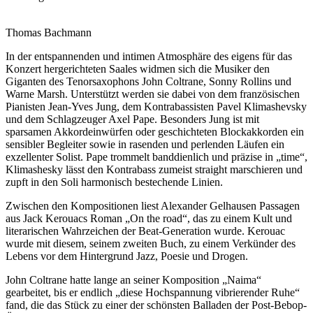
Thomas Bachmann
In der entspannenden und intimen Atmosphäre des eigens für das
Konzert hergerichteten Saales widmen sich die Musiker den
Giganten des Tenorsaxophons John Coltrane, Sonny Rollins und
Warne Marsh. Unterstützt werden sie dabei von dem französischen
Pianisten Jean-Yves Jung, dem Kontrabassisten Pavel Klimashevsky
und dem Schlagzeuger Axel Pape. Besonders Jung ist mit
sparsamen Akkordeinwürfen oder geschichteten Blockakkorden ein
sensibler Begleiter sowie in rasenden und perlenden Läufen ein
exzellenter Solist. Pape trommelt banddienlich und präzise in „time“,
Klimashesky lässt den Kontrabass zumeist straight marschieren und
zupft in den Soli harmonisch bestechende Linien.
Zwischen den Kompositionen liest Alexander Gelhausen Passagen
aus Jack Kerouacs Roman „On the road“, das zu einem Kult und
literarischen Wahrzeichen der Beat-Generation wurde. Kerouac
wurde mit diesem, seinem zweiten Buch, zu einem Verkünder des
Lebens vor dem Hintergrund Jazz, Poesie und Drogen.
John Coltrane hatte lange an seiner Komposition „Naima“
gearbeitet, bis er endlich „diese Hochspannung vibrierender Ruhe“
fand, die das Stück zu einer der schönsten Balladen der Post-Bebop-