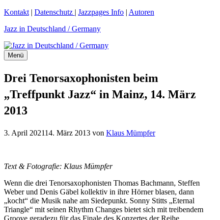
Zum
Kontakt
|
Datenschutz
|
Jazzpages Info
|
Autoren
Inhalt
Jazz in Deutschland / Germany
springen
Menü
Drei Tenorsaxophonisten beim
„Treffpunkt Jazz“ in Mainz, 14. März
2013
3. April 2021
14. März 2013
von
Klaus Mümpfer
Text & Fotografie: Klaus Mümpfer
Wenn die drei Tenorsaxophonisten Thomas Bachmann, Steffen
Weber und Denis Gäbel kollektiv in ihre Hörner blasen, dann
„kocht“ die Musik nahe am Siedepunkt. Sonny Stitts „Eternal
Triangle“ mit seinen Rhythm Changes bietet sich mit treibendem
Groove geradezu für das Finale des Konzertes der Reihe