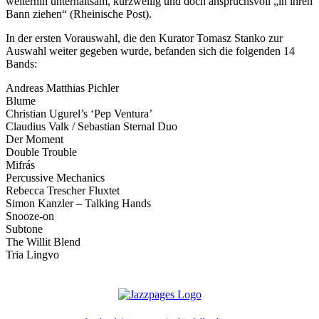
weiterhin unterhaltsam, kurzweilig und doch anspruchsvoll „in ihren
Bann ziehen“ (Rheinische Post).
In der ersten Vorauswahl, die den Kurator Tomasz Stanko zur
Auswahl weiter gegeben wurde, befanden sich die folgenden 14
Bands:
Andreas Matthias Pichler
Blume
Christian Ugurel’s ‘Pep Ventura’
Claudius Valk / Sebastian Sternal Duo
Der Moment
Double Trouble
Mifrás
Percussive Mechanics
Rebecca Trescher Fluxtet
Simon Kanzler – Talking Hands
Snooze-on
Subtone
The Willit Blend
Tria Lingvo