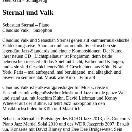
Peter Gall – Schlagzeug
Sternal und Valk
Sebastian Sternal – Piano
Claudius Valk – Saxophon
Claudius Valk und Sebastian Sternal gehen auf kammermusikalische
Entdeckungsreise! Spontan und kommunikativ erforschen sie
legendäre Jazz-Standards und eigene Kompositionen. Der Name
ihrer neuen CD „Lichtspielhaus“ ist Programm, denn beide
beherrschen meisterhaft das Spiel mit Licht, Farben und Klängen,
und – sie sind Geschichtenerzähler! Geschichten aus Köln, New
York, Paris – mal aufregend, mal beruhigend, mal alltäglich und
bisweilen sentimental. Musik wie Kino – Film ab!
Claudius Valk ist Folkwangpreisträger für Musik, reiste in
Ensembles mit zeitgenössischer Musik und Jazz um die ganze Welt
und stand u.a. mit Joachim Kühn, David Liebman und Kenny
Wheeler auf der Bühne. Er lehrt Jazz-Saxophon an den
Musikhochschulen in Köln und Maastricht.
Sebastian Sternal ist Preisträger des ECHO Jazz 2013, des Concours
Piano Jazz Martial Solal 2010 und des WDR Jazzpreis 2007. Er gab
u.a. Konzerte mit David Binney und Dee Dee Bridgewater. Sein