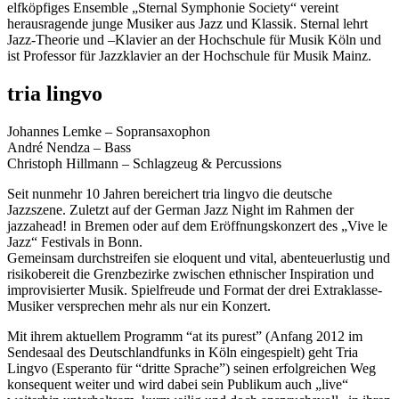
elfköpfiges Ensemble „Sternal Symphonie Society“ vereint
herausragende junge Musiker aus Jazz und Klassik. Sternal lehrt
Jazz-Theorie und –Klavier an der Hochschule für Musik Köln und
ist Professor für Jazzklavier an der Hochschule für Musik Mainz.
tria lingvo
Johannes Lemke – Sopransaxophon
André Nendza – Bass
Christoph Hillmann – Schlagzeug & Percussions
Seit nunmehr 10 Jahren bereichert tria lingvo die deutsche
Jazzszene. Zuletzt auf der German Jazz Night im Rahmen der
jazzahead! in Bremen oder auf dem Eröffnungskonzert des „Vive le
Jazz“ Festivals in Bonn.
Gemeinsam durchstreifen sie eloquent und vital, abenteuerlustig und
risikobereit die Grenzbezirke zwischen ethnischer Inspiration und
improvisierter Musik. Spielfreude und Format der drei Extraklasse-
Musiker versprechen mehr als nur ein Konzert.
Mit ihrem aktuellem Programm “at its purest” (Anfang 2012 im
Sendesaal des Deutschlandfunks in Köln eingespielt) geht Tria
Lingvo (Esperanto für “dritte Sprache”) seinen erfolgreichen Weg
konsequent weiter und wird dabei sein Publikum auch „live“