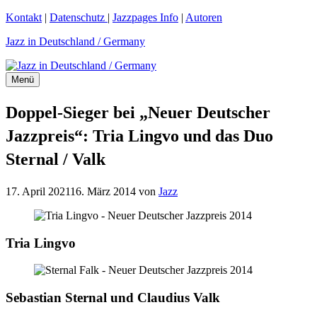
Zum
Kontakt
|
Datenschutz
|
Jazzpages Info
|
Autoren
Inhalt
Jazz in Deutschland / Germany
springen
Menü
Doppel-Sieger bei „Neuer Deutscher
Jazzpreis“: Tria Lingvo und das Duo
Sternal / Valk
17. April 2021
16. März 2014
von
Jazz
Tria Lingvo
Sebastian Sternal und Claudius Valk