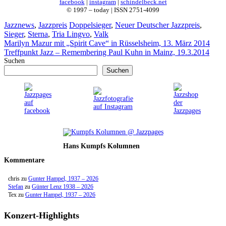
facebook
|
instagram
|
schindelbeck.net
© 1997 – today | ISSN 2751-4099
Kategorien
Schlagwörter
Jazznews
,
Jazzpreis
Doppelsieger
,
Neuer Deutscher Jazzpreis
,
Sieger
,
Sterna
,
Tria Lingvo
,
Valk
Marilyn Mazur mit „Spirit Cave“ in Rüsselsheim, 13. März 2014
Treffpunkt Jazz – Remembering Paul Kuhn in Mainz, 19.3.2014
Suchen
Suchen
Hans Kumpfs Kolumnen
Kommentare
chris
zu
Gunter Hampel, 1937 – 2026
Stefan
zu
Günter Lenz 1938 – 2026
Tex
zu
Gunter Hampel, 1937 – 2026
Konzert-Highlights