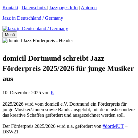
Zum
Kontakt
|
Datenschutz
|
Jazzpages Info
|
Autoren
Inhalt
Jazz in Deutschland / Germany
springen
Menü
domicil Dortmund schreibt Jazz
Förderpreis 2025/2026 für junge Musiker
aus
10. Dezember 2025
von
fs
2025/2026 wird vom domicil e.V. Dortmund ein Förderpreis für
junge Musiker/-innen sowie Bands ausgelobt, mit dem insbesondere
das kreative Schaffen gefördert und ausgezeichnet werden soll.
Der Förderpreis 2025/2026 wird u.a. gefördert von
#dortMUT
–
DSW21.