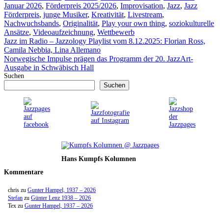
Januar 2026
,
Förderpreis 2025/2026
,
Improvisation
,
Jazz
,
Jazz
Förderpreis
,
junge Musiker
,
Kreativität
,
Livestream
,
Nachwuchsbands
,
Originalität
,
Play your own thing
,
soziokulturelle
Ansätze
,
Videoaufzeichnung
,
Wettbewerb
Jazz im Radio – Jazzology Playlist vom 8.12.2025: Florian Ross,
Camila Nebbia, Lina Allemano
Norwegische Impulse prägen das Programm der 20. JazzArt-
Ausgabe in Schwäbisch Hall
Suchen
Suchen
Hans Kumpfs Kolumnen
Kommentare
chris
zu
Gunter Hampel, 1937 – 2026
Stefan
zu
Günter Lenz 1938 – 2026
Tex
zu
Gunter Hampel, 1937 – 2026