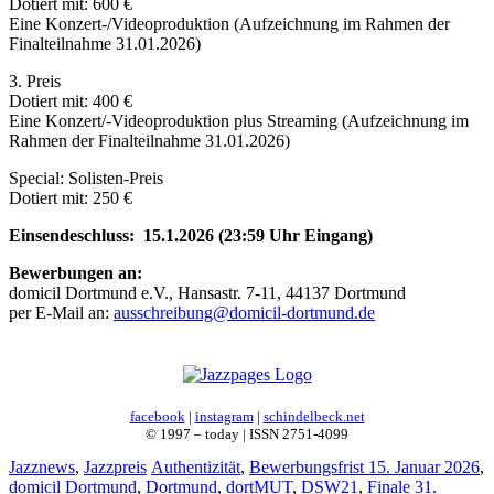
Dotiert mit: 600 €
Eine Konzert-/Videoproduktion (Aufzeichnung im Rahmen der
Finalteilnahme 31.01.2026)
3. Preis
Dotiert mit: 400 €
Eine Konzert/-Videoproduktion plus Streaming (Aufzeichnung im
Rahmen der Finalteilnahme 31.01.2026)
Special: Solisten-Preis
Dotiert mit: 250 €
Einsendeschluss: 15.1.2026 (23:59 Uhr Eingang)
Bewerbungen an:
domicil Dortmund e.V., Hansastr. 7-11, 44137 Dortmund
per E-Mail an:
ausschreibung@domicil-dortmund.de
facebook
|
instagram
|
schindelbeck.net
© 1997 – today | ISSN 2751-4099
Kategorien
Schlagwörter
Jazznews
,
Jazzpreis
Authentizität
,
Bewerbungsfrist 15. Januar 2026
,
domicil Dortmund
,
Dortmund
,
dortMUT
,
DSW21
,
Finale 31.