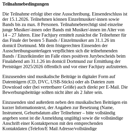
Teilnahmebedingungen
Die Teilnahme erfolgt über eine Ausschreibung. Einsendeschluss ist
der 15.1.2026. Teilnehmen können Einzelmusiker/-innen sowie
Bands bis zu max. 8 Personen. Teilnahmeberechtigt sind einzelne
junge Musiker/-innen oder Bands mit Musiker/-innen im Alter von
14 – 27 Jahren. Eine Fachjury ermittelt zunächst die Teilnehmer für
das Finale der besten 5 Bands / Einzelmusiker am 31.1.26 im
domicil Dortmund. Mit dem fristgerechten Einsenden der
Ausschreibungsunterlagen verpflichten sich die teilnehmenden
Bands / Einzelkünstler im Falle eines positiven Jurybescheids beim
Finalabend am 31.1.26 im domicil Dortmund zur Ermittlung der
Preisträger 2025/2026 öffentlich und vor einer Fachjury aufzutreten.
Einzusenden sind musikalische Beiträge in digitaler Form auf
Datenträgern (CD, DVC, USB-Sticks) oder als Dateien zum
Download oder (bei vertretbarer Größe) auch direkt per E-Mail. Die
Bewerbungsbeiträge sollten nicht älter als 2 Jahre sein.
Einzusenden sind außerdem neben den musikalischen Beiträgen ein
kurzer Informationstext, der Angaben zur Besetzung (Name,
Instrument, Geburtsdatum aller Teilnehmer – bitte vollständig
angeben sonst ist die Anmeldung ungültig) sowie die vollständige
Anschrift einer Kontaktperson mit den entsprechenden
Kontaktdaten (Telefon/E Mail Adresse/vollständige