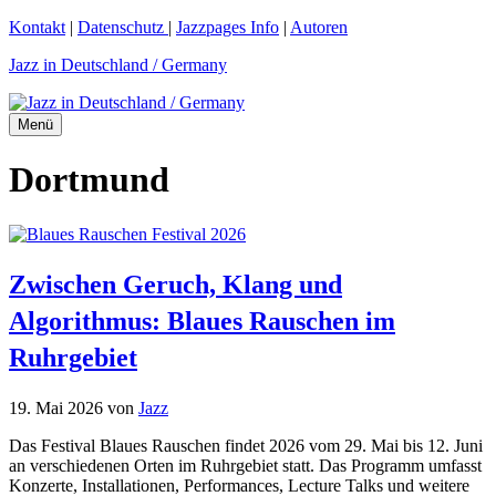
Zum
Kontakt
|
Datenschutz
|
Jazzpages Info
|
Autoren
Inhalt
Jazz in Deutschland / Germany
springen
Menü
Dortmund
Zwischen Geruch, Klang und
Algorithmus: Blaues Rauschen im
Ruhrgebiet
19. Mai 2026
von
Jazz
Das Festival Blaues Rauschen findet 2026 vom 29. Mai bis 12. Juni
an verschiedenen Orten im Ruhrgebiet statt. Das Programm umfasst
Konzerte, Installationen, Performances, Lecture Talks und weitere