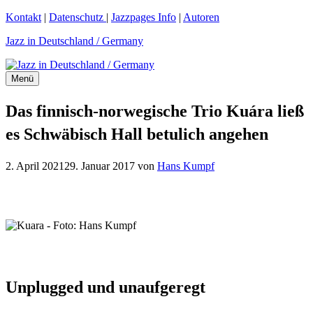
Zum
Kontakt
|
Datenschutz
|
Jazzpages Info
|
Autoren
Inhalt
Jazz in Deutschland / Germany
springen
Menü
Das finnisch-norwegische Trio Kuára ließ
es Schwäbisch Hall betulich angehen
2. April 2021
29. Januar 2017
von
Hans Kumpf
Unplugged und unaufgeregt