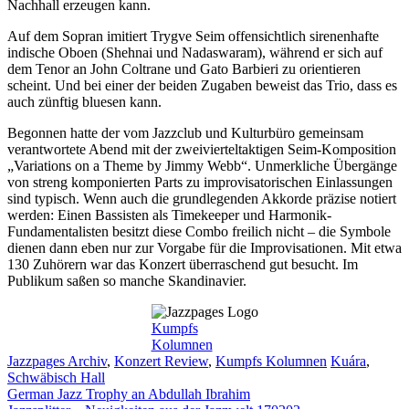
Nachhall erzeugen kann.
Auf dem Sopran imitiert Trygve Seim offensichtlich sirenenhafte
indische Oboen (Shehnai und Nadaswaram), während er sich auf
dem Tenor an John Coltrane und Gato Barbieri zu orientieren
scheint. Und bei einer der beiden Zugaben beweist das Trio, dass es
auch zünftig bluesen kann.
Begonnen hatte der vom Jazzclub und Kulturbüro gemeinsam
verantwortete Abend mit der zweivierteltaktigen Seim-Komposition
„Variations on a Theme by Jimmy Webb“. Unmerkliche Übergänge
von streng komponierten Parts zu improvisatorischen Einlassungen
sind typisch. Wenn auch die grundlegenden Akkorde präzise notiert
werden: Einen Bassisten als Timekeeper und Harmonik-
Fundamentalisten besitzt diese Combo freilich nicht – die Symbole
dienen dann eben nur zur Vorgabe für die Improvisationen. Mit etwa
130 Zuhörern war das Konzert überraschend gut besucht. Im
Publikum saßen so manche Skandinavier.
Kumpfs
Kolumnen
Kategorien
Schlagwörter
Jazzpages Archiv
,
Konzert Review
,
Kumpfs Kolumnen
Kuára
,
Schwäbisch Hall
German Jazz Trophy an Abdullah Ibrahim