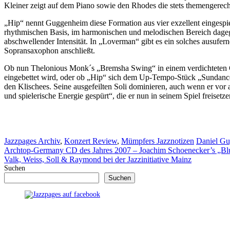
Kleiner zeigt auf dem Piano sowie den Rhodes die stets themengerec
„Hip“ nennt Guggenheim diese Formation aus vier exzellent eingespie
rhythmischen Basis, im harmonischen und melodischen Bereich dagegen
abschwellender Intensität. In „Loverman“ gibt es ein solches ausufe
Sopransaxophon anschließt.
Ob nun Thelonious Monk´s „Bremsha Swing“ in einem verdichteten Gr
eingebettet wird, oder ob „Hip“ sich dem Up-Tempo-Stück „Sundance“
den Klischees. Seine ausgefeilten Soli dominieren, auch wenn er vor a
und spielerische Energie gespürt“, die er nun in seinem Spiel freisetz
Kategorien
Schlagwör
Jazzpages Archiv
,
Konzert Review
,
Mümpfers Jazznotizen
Daniel G
Archtop-Germany CD des Jahres 2007 – Joachim Schoenecker’s „Bl
Valk, Weiss, Soll & Raymond bei der Jazzinitiative Mainz
Suchen
Suchen