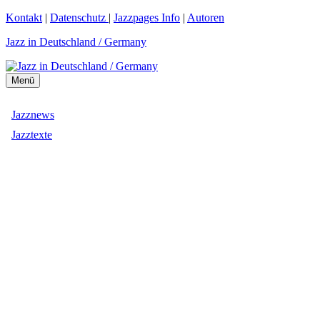
Zum
Kontakt
|
Datenschutz
|
Jazzpages Info
|
Autoren
Inhalt
Jazz in Deutschland / Germany
springen
Menü
Jazznews
Jazztexte