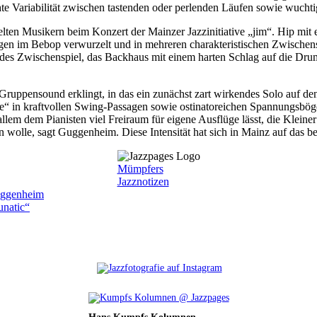
hte Variabilität zwischen tastenden oder perlenden Läufen sowie wuch
lten Musikern beim Konzert der Mainzer Jazzinitiative „jim“. Hip mit 
 im Bebop verwurzelt und in mehreren charakteristischen Zwischenspie
rndes Zwischenspiel, das Backhaus mit einem harten Schlag auf die Drum
uppensound erklingt, in das ein zunächst zart wirkendes Solo auf d
 in kraftvollen Swing-Passagen sowie ostinatoreichen Spannungsbögen
llem dem Pianisten viel Freiraum für eigene Ausflüge lässt, die Kleine
en wolle, sagt Guggenheim. Diese Intensität hat sich in Mainz auf das b
Mümpfers
Jazznotizen
ter
uggenheim
unatic“