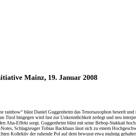
tiative Mainz, 19. Januar 2008
the rainbow“ bläst Daniel Guggenheim das Tenorsaxophon beseelt und m
 Tizol hingegen wird fast zur Unkenntlichkeit zerlegt und neu interpre
 Aha-Effekt sorgt. Guggenheim bläst mit seine Bebop-Stakkati hochko
gh-Notes, Schlagzeuger Tobias Backhaus lässt sich zu einem Hochgesch
dichten Kollektiv der ruhende Pol auf dem bewusst etwa mulmig gehalt