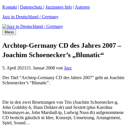
Zum
Kontakt
|
Datenschutz
|
Jazzpages Info
|
Autoren
Inhalt
Jazz in Deutschland / Germany
springen
Menü
Archtop-Germany CD des Jahres 2007 –
Joachim Schoenecker’s „Blunatic“
5. April 2021
15. Januar 2008
von
Jazz
Der Titel “Archtop-Germany CD des Jahres 2007” geht an Joachim
Schoenecker’s “Blunatic”.
Die in den zwei Besetzungen von Trio (Joachim Schoenecker-g,
John Goldsby-b, Hans Dekker-dr) und Sextett (plus Karolina
Strassmayer-as, John Marshall-tp, Ludwig Nuss-tb) aufgenommene
CD besticht gänzlich in Idee, Konzept, Umsetzung, Arrangement,
Spiel, Sound…