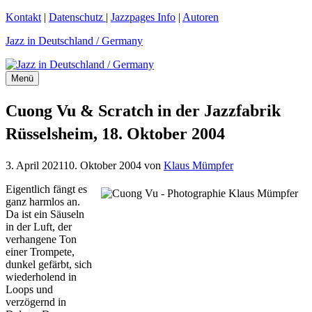
Zum
Kontakt
|
Datenschutz
|
Jazzpages Info
|
Autoren
Inhalt
Jazz in Deutschland / Germany
springen
Menü
Cuong Vu & Scratch in der Jazzfabrik
Rüsselsheim, 18. Oktober 2004
3. April 2021
10. Oktober 2004
von
Klaus Mümpfer
Eigentlich fängt es
ganz harmlos an.
Da ist ein Säuseln
in der Luft, der
verhangene Ton
einer Trompete,
dunkel gefärbt, sich
wiederholend in
Loops und
verzögernd in