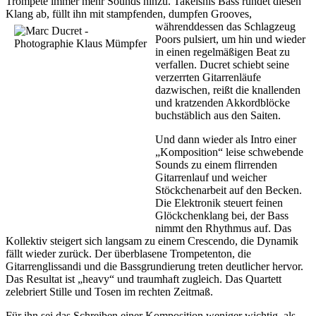
Trompete immer mehr Sounds hinzu. Takeishis Bass rundet diesen
Klang ab, füllt ihn mit stampfenden, dumpfen Grooves,
währenddessen das
Schlagzeug
Poors pulsiert, um hin und wieder
in einen regelmäßigen Beat zu
verfallen. Ducret schiebt seine
verzerrten Gitarrenläufe
dazwischen, reißt die knallenden
und kratzenden Akkordblöcke
buchstäblich aus den Saiten.
Und dann wieder als Intro einer
„Komposition“ leise schwebende
Sounds zu einem flirrenden
Gitarrenlauf und weicher
Stöckchenarbeit auf den Becken.
Die Elektronik steuert feinen
Glöckchenklang bei, der Bass
nimmt den Rhythmus auf. Das
Kollektiv steigert sich langsam zu einem Crescendo, die Dynamik
fällt wieder zurück. Der überblasene Trompetenton, die
Gitarrenglissandi und die Bassgrundierung treten deutlicher hervor.
Das Resultat ist „heavy“ und traumhaft zugleich. Das Quartett
zelebriert Stille und Tosen im rechten Zeitmaß.
Für ihn sei das Schreiben einer Komposition weniger wichtig, als