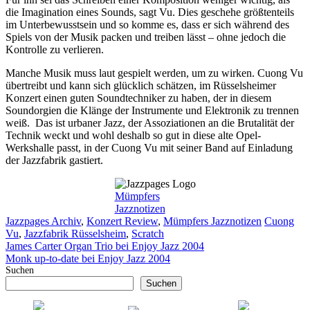
die Imagination eines Sounds, sagt Vu. Dies geschehe größtenteils
im Unterbewusstsein und so komme es, dass er sich während des
Spiels von der Musik packen und treiben lässt – ohne jedoch die
Kontrolle zu verlieren.
Manche Musik muss laut gespielt werden, um zu wirken. Cuong Vu
übertreibt und kann sich glücklich schätzen, im Rüsselsheimer
Konzert einen guten Soundtechniker zu haben, der in diesem
Soundorgien die Klänge der Instrumente und Elektronik zu trennen
weiß. Das ist urbaner Jazz, der Assoziationen an die Brutalität der
Technik weckt und wohl deshalb so gut in diese alte Opel-
Werkshalle passt, in der Cuong Vu mit seiner Band auf Einladung
der Jazzfabrik gastiert.
Mümpfers
Jazznotizen
Kategorien
Schlagwör
Jazzpages Archiv
,
Konzert Review
,
Mümpfers Jazznotizen
Cuong
Vu
,
Jazzfabrik Rüsselsheim
,
Scratch
James Carter Organ Trio bei Enjoy Jazz 2004
Monk up-to-date bei Enjoy Jazz 2004
Suchen
Suchen