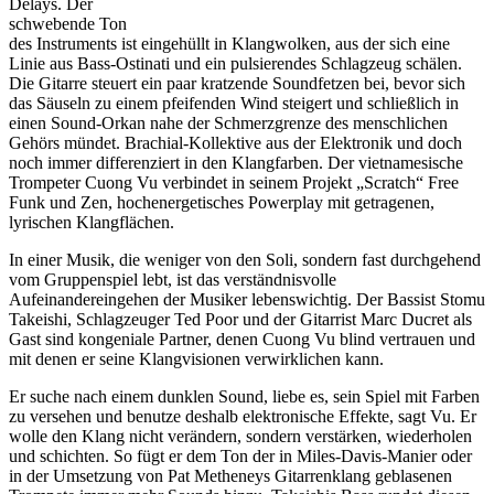
Delays. Der
schwebende Ton
des Instruments ist eingehüllt in Klangwolken, aus der sich eine
Linie aus Bass-Ostinati und ein pulsierendes Schlagzeug schälen.
Die Gitarre steuert ein paar kratzende Soundfetzen bei, bevor sich
das Säuseln zu einem pfeifenden Wind steigert und schließlich in
einen Sound-Orkan nahe der Schmerzgrenze des menschlichen
Gehörs mündet. Brachial-Kollektive aus der Elektronik und doch
noch immer differenziert in den Klangfarben. Der vietnamesische
Trompeter Cuong Vu verbindet in seinem Projekt „Scratch“ Free
Funk und Zen, hochenergetisches Powerplay mit getragenen,
lyrischen Klangflächen.
In einer Musik, die weniger von den Soli, sondern fast durchgehend
vom Gruppenspiel lebt, ist das verständnisvolle
Aufeinandereingehen der Musiker lebenswichtig. Der Bassist Stomu
Takeishi, Schlagzeuger Ted Poor und der Gitarrist Marc Ducret als
Gast sind kongeniale Partner, denen Cuong Vu blind vertrauen und
mit denen er seine Klangvisionen verwirklichen kann.
Er suche nach einem dunklen Sound, liebe es, sein Spiel mit Farben
zu versehen und benutze deshalb elektronische Effekte, sagt Vu. Er
wolle den Klang nicht verändern, sondern verstärken, wiederholen
und schichten. So fügt er dem Ton der in Miles-Davis-Manier oder
in der Umsetzung von Pat Metheneys Gitarrenklang geblasenen