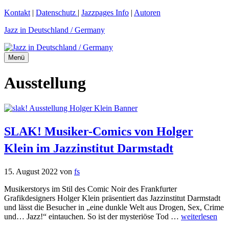
Zum
Kontakt
|
Datenschutz
|
Jazzpages Info
|
Autoren
Inhalt
Jazz in Deutschland / Germany
springen
Menü
Ausstellung
SLAK! Musiker-Comics von Holger
Klein im Jazzinstitut Darmstadt
15. August 2022
von
fs
Musikerstorys im Stil des Comic Noir des Frankfurter
Grafikdesigners Holger Klein präsentiert das Jazzinstitut Darmstadt
und lässt die Besucher in „eine dunkle Welt aus Drogen, Sex, Crime
und… Jazz!“ eintauchen. So ist der mysteriöse Tod …
weiterlesen