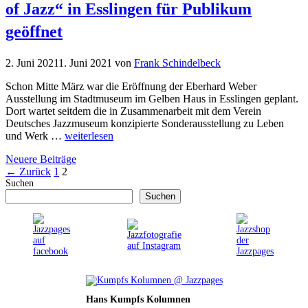
of Jazz“ in Esslingen für Publikum
geöffnet
2. Juni 2021
1. Juni 2021
von
Frank Schindelbeck
Schon Mitte März war die Eröffnung der Eberhard Weber
Ausstellung im Stadtmuseum im Gelben Haus in Esslingen geplant.
Dort wartet seitdem die in Zusammenarbeit mit dem Verein
Deutsches Jazzmuseum konzipierte Sonderausstellung zu Leben
und Werk …
weiterlesen
Neuere Beiträge
Seite
Seite
←
Zurück
1
2
Suchen
Suchen
Hans Kumpfs Kolumnen