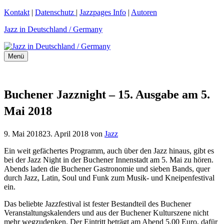
Zum
Kontakt
|
Datenschutz
|
Jazzpages Info
|
Autoren
Inhalt
Jazz in Deutschland / Germany
springen
Menü
Buchener Jazznight – 15. Ausgabe am 5.
Mai 2018
9. Mai 2018
23. April 2018
von
Jazz
Ein weit gefächertes Programm, auch über den Jazz hinaus, gibt es
bei der Jazz Night in der Buchener Innenstadt am 5. Mai zu hören.
Abends laden die Buchener Gastronomie und sieben Bands, quer
durch Jazz, Latin, Soul und Funk zum Musik- und Kneipenfestival
ein.
Das beliebte Jazzfestival ist fester Bestandteil des Buchener
Veranstaltungskalenders und aus der Buchener Kulturszene nicht
mehr wegzudenken. Der Eintritt beträgt am Abend 5,00 Euro, dafür