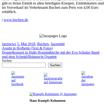
gibt es freien Eintritt in allen beteiligten Kneipen. Eintrittskarten sind
im Vorverkauf im Verkehrsamt Buchen zum Preis von 4,00 Euro
erhältlich.
|
www.buchen.de
Kategorien
Schlagwörter
Jazznews
5. Mai 2018
,
Buchen
,
Jazznight
Arashi in Hofheim (Text & Fotos)
Doppelkonzert in Halls Hospitalkirche mit der Eva Schulze Band
und dem Schmid/Brämswig Quartett
Suchen
Suchen
Hans Kumpfs Kolumnen