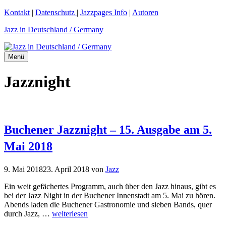
Zum
Kontakt
|
Datenschutz
|
Jazzpages Info
|
Autoren
Inhalt
Jazz in Deutschland / Germany
springen
Menü
Jazznight
Buchener Jazznight – 15. Ausgabe am 5.
Mai 2018
9. Mai 2018
23. April 2018
von
Jazz
Ein weit gefächertes Programm, auch über den Jazz hinaus, gibt es
bei der Jazz Night in der Buchener Innenstadt am 5. Mai zu hören.
Abends laden die Buchener Gastronomie und sieben Bands, quer
durch Jazz, …
weiterlesen