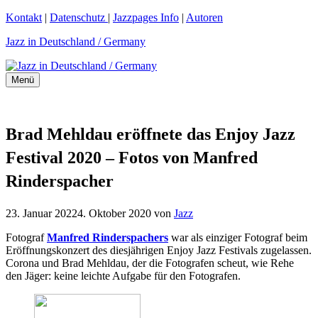
Zum
Kontakt
|
Datenschutz
|
Jazzpages Info
|
Autoren
Inhalt
Jazz in Deutschland / Germany
springen
Menü
Brad Mehldau eröffnete das Enjoy Jazz
Festival 2020 – Fotos von Manfred
Rinderspacher
23. Januar 2022
4. Oktober 2020
von
Jazz
Fotograf
Manfred Rinderspachers
war als einziger Fotograf beim
Eröffnungskonzert des diesjährigen Enjoy Jazz Festivals zugelassen.
Corona und Brad Mehldau, der die Fotografen scheut, wie Rehe
den Jäger: keine leichte Aufgabe für den Fotografen.