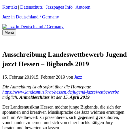
Zum
Kontakt
|
Datenschutz
|
Jazzpages Info
|
Autoren
Inhalt
Jazz in Deutschland / Germany
springen
Menü
Ausschreibung Landeswettbewerb Jugend
jazzt Hessen – Bigbands 2019
15. Februar 2019
15. Februar 2019
von
Jazz
Die Anmeldung ist ab sofort über die Homepage
https://www.landesmusikrat-hessen.de/jugend-jazzt/wettbewerbe
möglich.
Anmeldeschluss
ist der
15. April 2019
Der Landesmusikrat Hessen möchte junge Bigbands, die sich der
spontanen und kreativen Musiksprache des Jazz widmen ermutigen,
sich im Wettbewerb zu präsentieren, sich gegenseitig zuzuhören,
voneinander zu lernen und sich von einer hochkarätigen Jury
beraten und bewerten zu lassen.