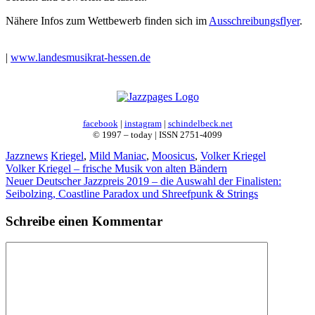
Nähere Infos zum Wettbewerb finden sich im
Ausschreibungsflyer
.
|
www.landesmusikrat-hessen.de
facebook
|
instagram
|
schindelbeck.net
© 1997 – today | ISSN 2751-4099
Kategorien
Schlagwörter
Jazznews
Kriegel
,
Mild Maniac
,
Moosicus
,
Volker Kriegel
Volker Kriegel – frische Musik von alten Bändern
Neuer Deutscher Jazzpreis 2019 – die Auswahl der Finalisten:
Seibolzing, Coastline Paradox und Shreefpunk & Strings
Schreibe einen Kommentar
Kommentar