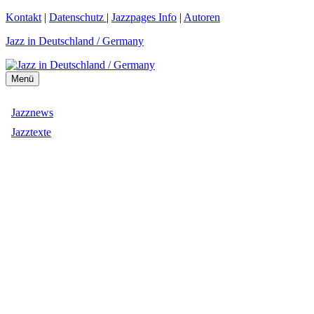
Zum
Kontakt
|
Datenschutz
|
Jazzpages Info
|
Autoren
Inhalt
Jazz in Deutschland / Germany
springen
Menü
Jazznews
Jazztexte